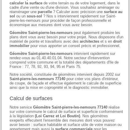
calculer la surface
de votre terrain ou de votre logement, dans le
cadre d'une vente ou d'une division. Vous souhaitez aménager ou
réaménager une
parcelle
? Calculer avec précision une
surface au
sol
ou un
sous-sol
? Nos s interviennent rapidement sur Saint-
pierre-les-nemours pour procéder de façon professionnelle et
économique aux mesures dont vous avez besoin.
Géomètre Saint-pierre-les-nemours
peut également produire les
plans dont vous avez besoin pour votre projet. Nous disposons d'un
matériel de pointe et travaillons avec des
architectes
et s en
droit
immobilier
pour vous apporter un conseil précis et professionnel.
Géomètre Saint-pierre-les-nemours
intervient rapidement sur
rendez-vous au 01.40.40.01.04. Notre secteur d'intervention
comprend votre commune et la totalité des départements d'Ile de
France : 77, 78, 92, 93, 94, 95 et Paris 75.
Notre société, constituée de géomètres intervient depuis 2002 sur
Saint-pierre-les-nemours 77140
pour créer vos plans d'intérieur,
de coupe, de façade et effectue également le calcule de superficie
ainsi que la mise en copropriété et le diagnostic immobilier.
Calcul de surfaces
Notre service
Géomètre Saint-pierre-les-nemours 77140
réalise
sur votre commune le calcul de surface et superficie conformément
à la législation
(Loi Carrez et Loi Boutin)
. Nos géomètres
exeperts effecutent l'ensemble des mesures dont vous pouvez
avoir besoin : surface habitable et surface utile de votre maison ou
appartement mais aussi la
surface commerciale
pour les