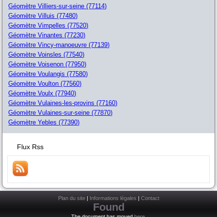
Géomètre Villiers-sur-seine (77114)
Géomètre Villuis (77480)
Géomètre Vimpelles (77520)
Géomètre Vinantes (77230)
Géomètre Vincy-manoeuvre (77139)
Géomètre Voinsles (77540)
Géomètre Voisenon (77950)
Géomètre Voulangis (77580)
Géomètre Voulton (77560)
Géomètre Voulx (77940)
Géomètre Vulaines-les-provins (77160)
Géomètre Vulaines-sur-seine (77870)
Géomètre Yebles (77390)
Flux Rss
Plan du site
|
Informations légales
|
Contact
Found
The document has moved
here
.