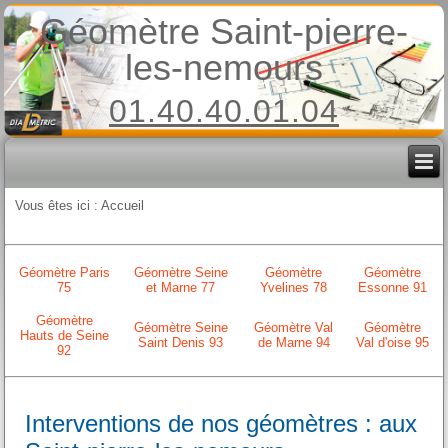
Géomètre Saint-pierre-
les-nemours
01.40.40.01.04
Vous êtes ici :
Accueil
Géomètre Paris
Géomètre Seine
Géomètre
Géomètre
75
et Marne 77
Yvelines 78
Essonne 91
Géomètre
Géomètre Seine
Géomètre Val
Géomètre
Hauts de Seine
Saint Denis 93
de Marne 94
Val d'oise 95
92
Interventions de nos géomètres : aux