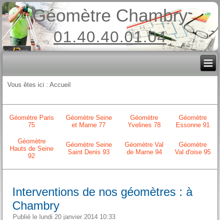
Géomètre Chambry
01.40.40.01.04
Vous êtes ici :
Accueil
Géomètre Paris
Géomètre Seine
Géomètre
Géomètre
75
et Marne 77
Yvelines 78
Essonne 91
Géomètre
Géomètre Seine
Géomètre Val
Géomètre
Hauts de Seine
Saint Denis 93
de Marne 94
Val d'oise 95
92
Interventions de nos géomètres : à
Chambry
Publié le lundi 20 janvier 2014 10:33