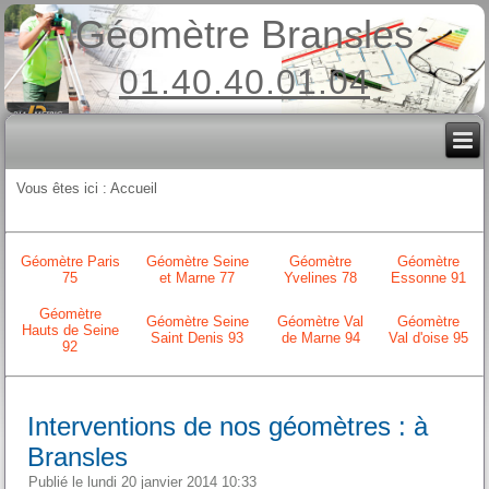
Géomètre Bransles
01.40.40.01.04
Vous êtes ici :
Accueil
Géomètre Paris
Géomètre Seine
Géomètre
Géomètre
75
et Marne 77
Yvelines 78
Essonne 91
Géomètre
Géomètre Seine
Géomètre Val
Géomètre
Hauts de Seine
Saint Denis 93
de Marne 94
Val d'oise 95
92
Interventions de nos géomètres : à
Bransles
Publié le lundi 20 janvier 2014 10:33