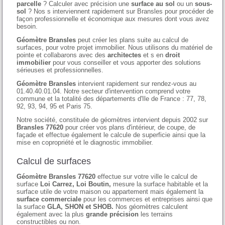
parcelle
? Calculer avec précision une
surface au sol
ou un
sous-
sol
? Nos s interviennent rapidement sur Bransles pour procéder de
façon professionnelle et économique aux mesures dont vous avez
besoin.
Géomètre Bransles
peut créer les plans suite au calcul de
surfaces, pour votre projet immobilier. Nous utilisons du matériel de
pointe et collabarons avec des
architectes
et s en
droit
immobilier
pour vous conseiller et vous apporter des solutions
sérieuses et professionnelles.
Géomètre Bransles
intervient rapidement sur rendez-vous au
01.40.40.01.04. Notre secteur d'intervention comprend votre
commune et la totalité des départements d'Ile de France : 77, 78,
92, 93, 94, 95 et Paris 75.
Notre société, constituée de géomètres intervient depuis 2002 sur
Bransles 77620
pour créer vos plans d'intérieur, de coupe, de
façade et effectue également le calcule de superficie ainsi que la
mise en copropriété et le diagnostic immobilier.
Calcul de surfaces
Géomètre Bransles 77620
effectue sur votre ville le calcul de
surface
Loi Carrez, Loi Boutin,
mesure la surface habitable et la
surface utile de votre maison ou appartement mais également la
surface commerciale
pour les commerces et entreprises ainsi que
la surface
GLA, SHON et SHOB.
Nos géomètres calculent
également avec la plus
grande précision
les terrains
constructibles ou non.