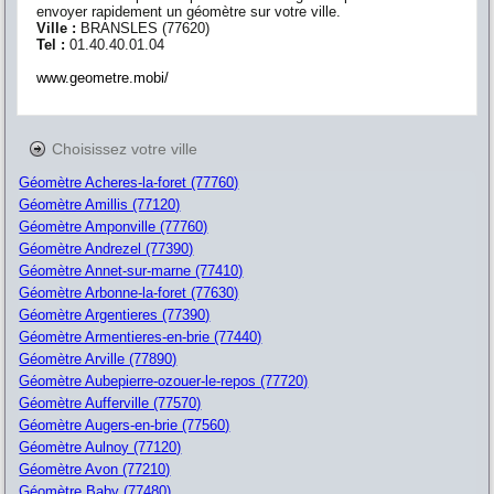
envoyer rapidement un géomètre sur votre ville.
Ville :
BRANSLES
(
77620
)
Tel :
01.40.40.01.04
www.geometre.mobi/
Choisissez votre ville
Géomètre Acheres-la-foret (77760)
Géomètre Amillis (77120)
Géomètre Amponville (77760)
Géomètre Andrezel (77390)
Géomètre Annet-sur-marne (77410)
Géomètre Arbonne-la-foret (77630)
Géomètre Argentieres (77390)
Géomètre Armentieres-en-brie (77440)
Géomètre Arville (77890)
Géomètre Aubepierre-ozouer-le-repos (77720)
Géomètre Aufferville (77570)
Géomètre Augers-en-brie (77560)
Géomètre Aulnoy (77120)
Géomètre Avon (77210)
Géomètre Baby (77480)