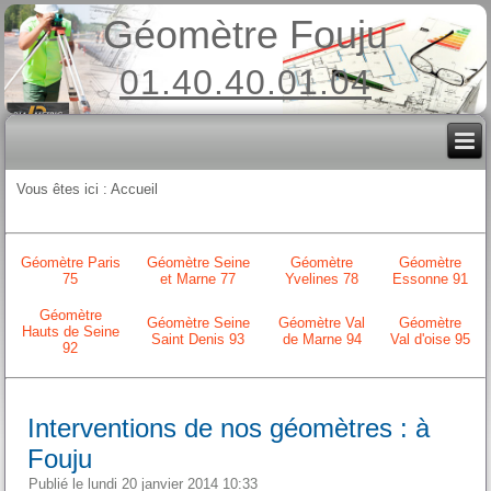
Géomètre Fouju
01.40.40.01.04
Vous êtes ici :
Accueil
Géomètre Paris
Géomètre Seine
Géomètre
Géomètre
75
et Marne 77
Yvelines 78
Essonne 91
Géomètre
Géomètre Seine
Géomètre Val
Géomètre
Hauts de Seine
Saint Denis 93
de Marne 94
Val d'oise 95
92
Interventions de nos géomètres : à
Fouju
Publié le lundi 20 janvier 2014 10:33