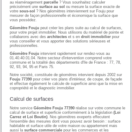
au réaménagement
parcelle
? Vous sounhaitez calculer
précisément une
surface au sol
ou mesure la surface exacte de
votre
sous-sol
? Nos géomètres interviennent sur Fouju pour
mesurer de façon professionnelle et économique la surface que
vous possédez.
Géomètre Fouju
peut créer les plans suite au calcul de surfaces,
pour votre projet immobilier. Nous utilisons du matériel de pointe et
collabarons avec des
architectes
et s en
droit immobilier
pour
vous conseiller et vous apporter des solutions sérieuses et
professionnelles.
Géomètre Fouju
intervient rapidement sur rendez-vous au
01.40.40.01.04. Notre secteur d'intervention comprend votre
commune et la totalité des départements d'Ile de France : 77, 78,
92, 93, 94, 95 et Paris 75.
Notre société, constituée de géomètres intervient depuis 2002 sur
Fouju 77390
pour créer vos plans d'intérieur, de coupe, de façade
et effectue également le calcule de superficie ainsi que la mise en
copropriété et le diagnostic immobilier.
Calcul de surfaces
Notre service
Géomètre Fouju 77390
réalise sur votre commune le
calcul de surface et superficie conformément à la législation
(Loi
Carrez et Loi Boutin)
. Nos géomètres exeperts effecutent
l'ensemble des mesures dont vous pouvez avoir besoin : surface
habitable et surface utile de votre maison ou appartement mais
aussi la
surface commerciale
pour les commerces et les