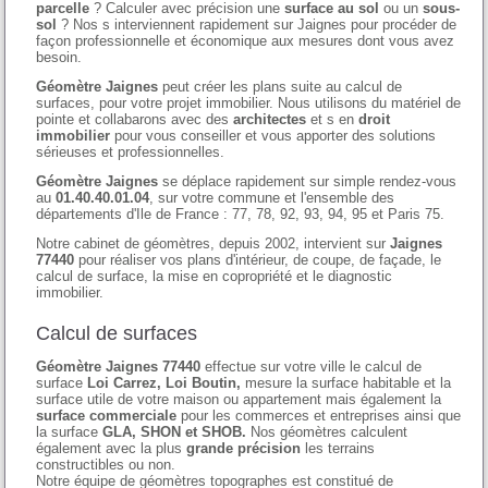
parcelle
? Calculer avec précision une
surface au sol
ou un
sous-
sol
? Nos s interviennent rapidement sur Jaignes pour procéder de
façon professionnelle et économique aux mesures dont vous avez
besoin.
Géomètre Jaignes
peut créer les plans suite au calcul de
surfaces, pour votre projet immobilier. Nous utilisons du matériel de
pointe et collabarons avec des
architectes
et s en
droit
immobilier
pour vous conseiller et vous apporter des solutions
sérieuses et professionnelles.
Géomètre Jaignes
se déplace rapidement sur simple rendez-vous
au
01.40.40.01.04
, sur votre commune et l'ensemble des
départements d'Ile de France : 77, 78, 92, 93, 94, 95 et Paris 75.
Notre cabinet de géomètres, depuis 2002, intervient sur
Jaignes
77440
pour réaliser vos plans d'intérieur, de coupe, de façade, le
calcul de surface, la mise en copropriété et le diagnostic
immobilier.
Calcul de surfaces
Géomètre Jaignes 77440
effectue sur votre ville le calcul de
surface
Loi Carrez, Loi Boutin,
mesure la surface habitable et la
surface utile de votre maison ou appartement mais également la
surface commerciale
pour les commerces et entreprises ainsi que
la surface
GLA, SHON et SHOB.
Nos géomètres calculent
également avec la plus
grande précision
les terrains
constructibles ou non.
Notre équipe de géomètres topographes est constitué de