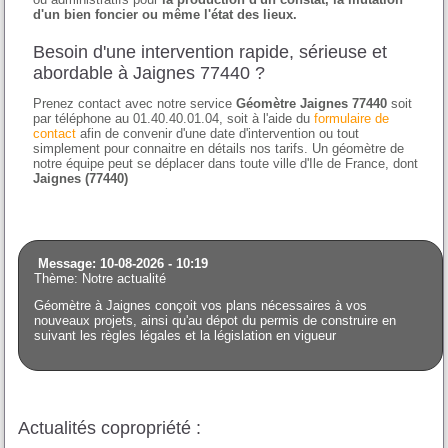
d'un bien foncier ou même l'état des lieux.
Besoin d'une intervention rapide, sérieuse et
abordable à Jaignes 77440 ?
Prenez contact avec notre service
Géomètre Jaignes 77440
soit
par téléphone au 01.40.40.01.04, soit à l'aide du
formulaire de
contact
afin de convenir d'une date d'intervention ou tout
simplement pour connaitre en détails nos tarifs. Un géomètre de
notre équipe peut se déplacer dans toute ville d'Ile de France, dont
Jaignes (77440)
Message: 10-08-2026 - 10:19
Thème: Notre actualité
Géomètre à Jaignes conçoit vos plans nécessaires à vos
nouveaux projets, ainsi qu'au dépot du permis de construire en
suivant les règles légales et la législation en vigueur
Actualités copropriété :