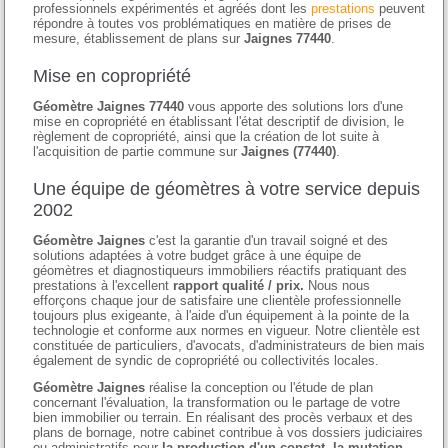
professionnels expérimentés et agréés dont les
prestations
peuvent
répondre à toutes vos problématiques en matière de prises de
mesure, établissement de plans sur
Jaignes 77440
.
Mise en copropriété
Géomètre Jaignes 77440
vous apporte des solutions lors d'une
mise en copropriété en établissant l'état descriptif de division, le
règlement de copropriété, ainsi que la création de lot suite à
l'acquisition de partie commune sur
Jaignes (77440)
.
Une équipe de géomètres à votre service depuis
2002
Géomètre Jaignes
c'est la garantie d'un travail soigné et des
solutions adaptées à votre budget grâce à une équipe de
géomètres et diagnostiqueurs immobiliers réactifs pratiquant des
prestations à l'excellent
rapport qualité / prix.
Nous nous
efforçons chaque jour de satisfaire une clientèle professionnelle
toujours plus exigeante, à l'aide d'un équipement à la pointe de la
technologie et conforme aux normes en vigueur. Notre clientèle est
constituée de particuliers, d'avocats, d'administrateurs de bien mais
également de syndic de copropriété ou collectivités locales.
Géomètre Jaignes
réalise la conception ou l'étude de plan
concernant l'évaluation, la transformation ou le partage de votre
bien immobilier ou terrain. En réalisant des procès verbaux et des
plans de bornage, notre cabinet contribue à vos dossiers judiciaires
ou administratifs pour
la production d'un constat, la mutation