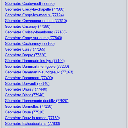
Géomètre Coutevroult (77580)
Géomètre Crecy-la-chapelle (77580)
Géomètre Cregy-les-meaux (77124)
Géomètre Crevecoeur-en-brie (77610)
Géomètre Crisenoy (77390)
Géomètre Croissy-beaubourg (77183)
Géomètre Crouy-sur-ourcq (77840)
Géomètre Cucharmoy (77160)
Géomètre Cuisy (77165)
Géomètre Dagny (77320)
Géomètre Dammarie-les-lys (77190)
Géomètre Dammartin-en-goele (77230)
Géomètre Dammartin-sur-tigeaux (77163)
Géomètre Dampmart (77400)
Géomètre Darvault (77140)
Géomètre Dhuisy (77440)
Géomètre Diant (77940)
Géomètre Donnemarie-dontilly (77520)
Géomètre Dormelles (77130)
Géomètre Doue (77510)
Géomètre Douy-la-ramee (77139)
Géomètre Echouboulains (77830)