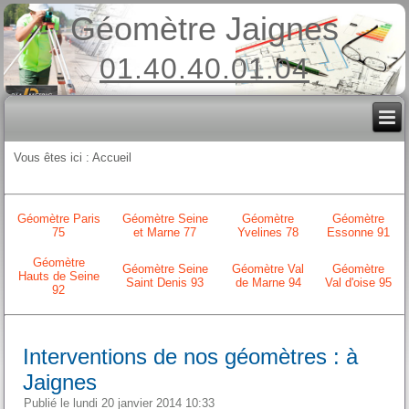
Géomètre Jaignes
01.40.40.01.04
Vous êtes ici :
Accueil
Géomètre Paris
Géomètre Seine
Géomètre
Géomètre
75
et Marne 77
Yvelines 78
Essonne 91
Géomètre
Géomètre Seine
Géomètre Val
Géomètre
Hauts de Seine
Saint Denis 93
de Marne 94
Val d'oise 95
92
Interventions de nos géomètres : à
Jaignes
Publié le lundi 20 janvier 2014 10:33