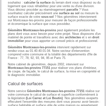
souhaitez :
calculer la surface
du terrain dont vous disposez ou du
logement que vous réhabilitez pour une vente ou d'une division.
Vous désirez procéder au réaménagement
parcelle
? Vous
sounhaitez calculer précisément une
surface au sol
ou mesure la
surface exacte de votre
sous-sol
? Nos géomètres interviennent
sur Montceaux-les-provins pour mesurer de façon professionnelle
et économique la surface que vous possédez.
Géomètre Montceaux-les-provins
peut également produire les
plans dont vous avez besoin pour votre projet. Nous disposons d'un
matériel de pointe et travaillons avec des
architectes
et s en
droit
immobilier
pour vous apporter un conseil précis et professionnel.
Géomètre Montceaux-les-provins
intervient rapidement sur
rendez-vous au 01.40.40.01.04. Notre secteur d'intervention
comprend votre commune et la totalité des départements d'Ile de
France : 77, 78, 92, 93, 94, 95 et Paris 75.
Notre cabinet de géomètres, depuis 2002, intervient sur
Montceaux-les-provins 77151
pour réaliser vos plans d'intérieur,
de coupe, de façade, le calcul de surface, la mise en copropriété et
le diagnostic immobilier.
Calcul de surfaces
Notre service
Géomètre Montceaux-les-provins 77151
réalise sur
votre commune le calcul de surface et superficie conformément à
la législation
(Loi Carrez et Loi Boutin)
. Nos géomètres exeperts
effecutent l'ensemble des mesures dont vous pouvez avoir besoin :
surface habitable et surface utile de votre maison ou appartement