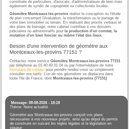
constituée de particuliers, d'avocats, d'administrateurs de bien mais
également de syndic de copropriété ou collectivités locales.
Géomètre Montceaux-les-provins
réalise la conception ou l'étude
de plan concernant l'évaluation, la transformation ou le partage de
votre bien immobilier ou terrain. En réalisant des procès verbaux et
des plans de bornage, notre cabinet contribue à vos dossiers
judiciaires ou administratifs pour
la production d'un constat, la
mutation d'un bien foncier ou même l'état des lieux.
Besoin d'une intervention de géomètre aux
Montceaux-les-provins 77151 ?
Contactez notre service
Géomètre Montceaux-les-provins 77151
par téléphone au 01.40.40.01.04 ou par l'intermédiaire de notre
formulaire de contact
pour prendre rendez-vous ou simplement
consulter nos tarifs. L'un de nos géomètres se déplacera dans
toute l'Ile de France, dont
Montceaux-les-provins (77151)
Message: 08-08-2026 - 18:18
Thème: Notre actualité
Géomètre aux Montceaux-les-provins conçoit vos plans
nécessaires à vos nouveaux projets, ainsi qu'au dépot du permis
de construire en suivant les règles légales et la législation en
vigueur