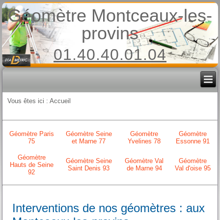
Géomètre Montceaux-les-
provins
01.40.40.01.04
Vous êtes ici :
Accueil
Géomètre Paris
Géomètre Seine
Géomètre
Géomètre
75
et Marne 77
Yvelines 78
Essonne 91
Géomètre
Géomètre Seine
Géomètre Val
Géomètre
Hauts de Seine
Saint Denis 93
de Marne 94
Val d'oise 95
92
Interventions de nos géomètres : aux