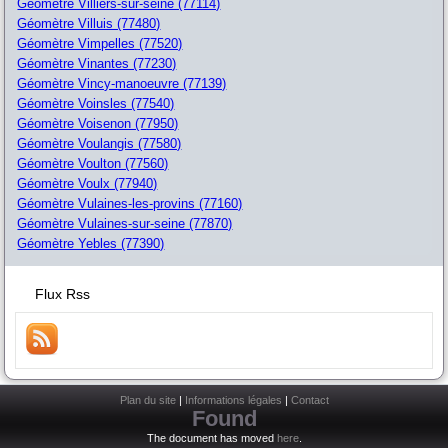
Géomètre Villiers-sur-seine (77114)
Géomètre Villuis (77480)
Géomètre Vimpelles (77520)
Géomètre Vinantes (77230)
Géomètre Vincy-manoeuvre (77139)
Géomètre Voinsles (77540)
Géomètre Voisenon (77950)
Géomètre Voulangis (77580)
Géomètre Voulton (77560)
Géomètre Voulx (77940)
Géomètre Vulaines-les-provins (77160)
Géomètre Vulaines-sur-seine (77870)
Géomètre Yebles (77390)
Flux Rss
Plan du site
|
Informations légales
|
Contact
Found
The document has moved
here
.