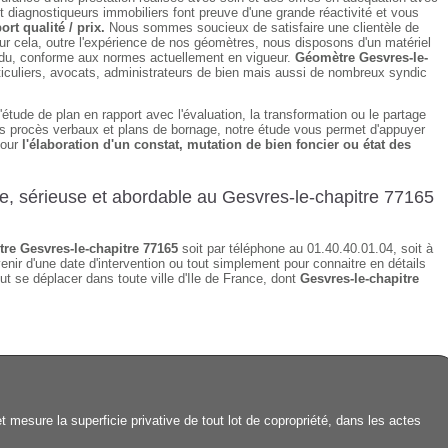
 diagnostiqueurs immobiliers font preuve d'une grande réactivité et vous
ort qualité / prix.
Nous sommes soucieux de satisfaire une clientèle de
ur cela, outre l'expérience de nos géomètres, nous disposons d'un matériel
tendu, conforme aux normes actuellement en vigueur.
Géomètre Gesvres-le-
iculiers, avocats, administrateurs de bien mais aussi de nombreux syndic
étude de plan en rapport avec l'évaluation, la transformation ou le partage
des procès verbaux et plans de bornage, notre étude vous permet d'appuyer
pour
l'élaboration d'un constat, mutation de bien foncier ou état des
de, sérieuse et abordable au Gesvres-le-chapitre 77165
re Gesvres-le-chapitre 77165
soit par téléphone au 01.40.40.01.04, soit à
enir d'une date d'intervention ou tout simplement pour connaitre en détails
ut se déplacer dans toute ville d'Ile de France, dont
Gesvres-le-chapitre
 mesure la superficie privative de tout lot de copropriété, dans les actes