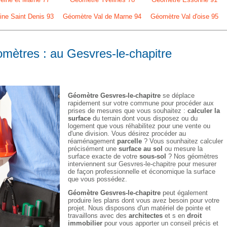
ne Saint Denis 93
Géomètre Val de Marne 94
Géomètre Val d'oise 95
omètres : au Gesvres-le-chapitre
Géomètre Gesvres-le-chapitre
se déplace
rapidement sur votre commune pour procéder aux
prises de mesures que vous souhaitez :
calculer la
surface
du terrain dont vous disposez ou du
logement que vous réhabilitez pour une vente ou
d'une division. Vous désirez procéder au
réaménagement
parcelle
? Vous sounhaitez calculer
précisément une
surface au sol
ou mesure la
surface exacte de votre
sous-sol
? Nos géomètres
interviennent sur Gesvres-le-chapitre pour mesurer
de façon professionnelle et économique la surface
que vous possédez.
Géomètre Gesvres-le-chapitre
peut également
produire les plans dont vous avez besoin pour votre
projet. Nous disposons d'un matériel de pointe et
travaillons avec des
architectes
et s en
droit
immobilier
pour vous apporter un conseil précis et