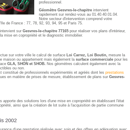
professionnel.
Géomètre Gesvres-le-chapitre
intervient
rapidement sur rendez-vous au 01.40.40.01.04.
Notre secteur d'intervention comprend votre
le de France : 77, 78, 92, 93, 94, 95 et Paris 75.
intervient sur
Gesvres-le-chapitre 77165
pour réaliser vos plans d'intérieur,
la mise en copropriété et le diagnostic immobilier.
ctue sur votre ville le calcul de surface
Loi Carrez, Loi Boutin,
mesure la
votre maison ou appartement mais également la
surface commerciale
pour les
rface
GLA, SHON et SHOB.
Nos géomètres calculent également avec la
uctibles ou non.
t constitué de professionnels expérimentés et agréés dont les
prestations
ques en matière de prises de mesure, établissement de plans sur
Gesvres-
 apporte des solutions lors d'une mise en copropriété en établissant l'état
opriété, ainsi que la création de lot suite à l'acquisition de partie commune
is 2002
ssurance d'une prestation réalisée avec soin et des offres en adéquation avec