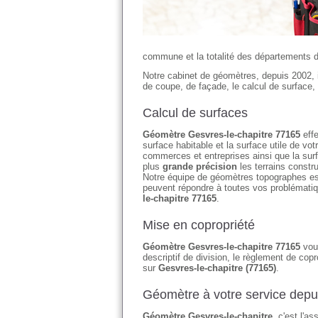
commune et la totalité des départements d'I
Notre cabinet de géomètres, depuis 2002, 
de coupe, de façade, le calcul de surface, 
Calcul de surfaces
Géomètre Gesvres-le-chapitre 77165
effe
surface habitable et la surface utile de 
commerces et entreprises ainsi que la su
plus
grande précision
les terrains constr
Notre équipe de géomètres topographes es
peuvent répondre à toutes vos problémati
le-chapitre 77165
.
Mise en copropriété
Géomètre Gesvres-le-chapitre 77165
vous
descriptif de division, le règlement de copr
sur
Gesvres-le-chapitre (77165)
.
Géomètre à votre service depu
Géomètre Gesvres-le-chapitre
, c'est l'a