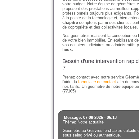
votre budget. Notre équipe de géomètres et
proposent des prestations au meilleur
rapp
professionnels toujours plus exigeants. Po
à la pointe de la technologie et, bien en
chapitre
comptons parmi ses clients : part
de copropriété et des collectivités locales.
Nos géomètres réalisent la conception ou l'
de votre bien immobilier. En établissant 
vos dossiers judiciaires ou administratifs 
lieux.
Besoin d'une intervention rapi
?
Prenez contact avec notre service
Géomèt
l'aide du
formulaire de contact
afin de conv
nos tarifs. Un géomètre de notre équipe pe
(77165)
Message: 07-08-2026 - 06:13
Thème: Notre actualité
Géomètre au Gesvres-le-chapitre calcule et
sous seing privé ou authentique.