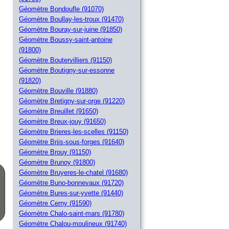
Géomètre Bondoufle (91070)
Géomètre Boullay-les-troux (91470)
Géomètre Bouray-sur-juine (91850)
Géomètre Boussy-saint-antoine
(91800)
Géomètre Boutervilliers (91150)
Géomètre Boutigny-sur-essonne
(91820)
Géomètre Bouville (91880)
Géomètre Bretigny-sur-orge (91220)
Géomètre Breuillet (91650)
Géomètre Breux-jouy (91650)
Géomètre Brieres-les-scelles (91150)
Géomètre Briis-sous-forges (91640)
Géomètre Brouy (91150)
Géomètre Brunoy (91800)
Géomètre Bruyeres-le-chatel (91680)
Géomètre Buno-bonnevaux (91720)
Géomètre Bures-sur-yvette (91440)
Géomètre Cerny (91590)
Géomètre Chalo-saint-mars (91780)
Géomètre Chalou-moulineux (91740)