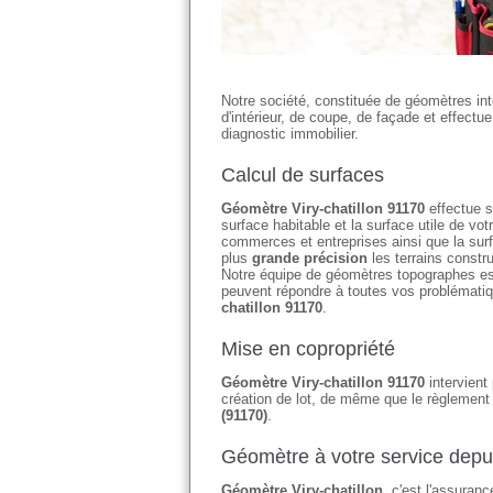
Notre société, constituée de géomètres in
d'intérieur, de coupe, de façade et effectu
diagnostic immobilier.
Calcul de surfaces
Géomètre Viry-chatillon 91170
effectue s
surface habitable et la surface utile de 
commerces et entreprises ainsi que la su
plus
grande précision
les terrains constr
Notre équipe de géomètres topographes es
peuvent répondre à toutes vos problémati
chatillon 91170
.
Mise en copropriété
Géomètre Viry-chatillon 91170
intervient 
création de lot, de même que le règlement 
(91170)
.
Géomètre à votre service depu
Géomètre Viry-chatillon
, c'est l'assuran