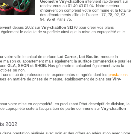
Géomètre Viry-chatillon
intervient rapidement sur
rendez-vous au 01.40.40.01.04. Notre secteur
d'intervention comprend votre commune et la totalité
des départements d'Ile de France : 77, 78, 92, 93,
94, 95 et Paris 75.
tervient depuis 2002 sur
Viry-chatillon 91170
pour créer vos plans
e également le calcule de superficie ainsi que la mise en copropriété et le
ur votre ville le calcul de surface
Loi Carrez, Loi Boutin,
mesure la
votre maison ou appartement mais également la
surface commerciale
pour les
rface
GLA, SHON et SHOB.
Nos géomètres calculent également avec la
uctibles ou non.
t constitué de professionnels expérimentés et agréés dont les
prestations
ques en matière de prises de mesure, établissement de plans sur
Viry-
pour votre mise en copropriété, en produisant l'état descriptif de division, la
de copropriété suite à l'acquisition de partie commune sur
Viry-chatillon
is 2002
ce d'une prestation réalisée avec soin et des offres en adéquation avec votre