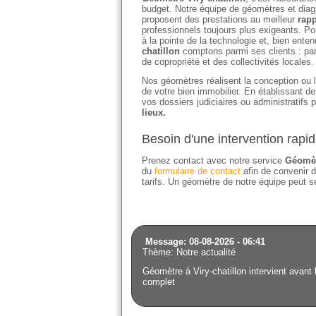
budget. Notre équipe de géomètres et diagn
proposent des prestations au meilleur
rapp
professionnels toujours plus exigeants. Po
à la pointe de la technologie et, bien en
chatillon
comptons parmi ses clients : par
de copropriété et des collectivités locales.
Nos géomètres réalisent la conception ou l'
de votre bien immobilier. En établissant 
vos dossiers judiciaires ou administratifs 
lieux.
Besoin d'une intervention rapid
Prenez contact avec notre service
Géomèt
du
formulaire de contact
afin de convenir d
tarifs. Un géomètre de notre équipe peut se
Message: 08-08-2026 - 06:41
Thème: Notre actualité
Géomètre à Viry-chatillon intervient avant 
complet