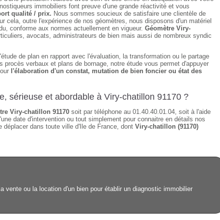
ostiqueurs immobiliers font preuve d'une grande réactivité et vous
ort qualité / prix.
Nous sommes soucieux de satisfaire une clientèle de
ur cela, outre l'expérience de nos géomètres, nous disposons d'un matériel
tendu, conforme aux normes actuellement en vigueur.
Géomètre Viry-
ticuliers, avocats, administrateurs de bien mais aussi de nombreux syndic
étude de plan en rapport avec l'évaluation, la transformation ou le partage
des procès verbaux et plans de bornage, notre étude vous permet d'appuyer
pour
l'élaboration d'un constat, mutation de bien foncier ou état des
e, sérieuse et abordable à Viry-chatillon 91170 ?
re Viry-chatillon 91170
soit par téléphone au 01.40.40.01.04, soit à l'aide
'une date d'intervention ou tout simplement pour connaitre en détails nos
 déplacer dans toute ville d'Ile de France, dont
Viry-chatillon (91170)
la vente ou la location d'un bien pour établir un diagnostic immobilier