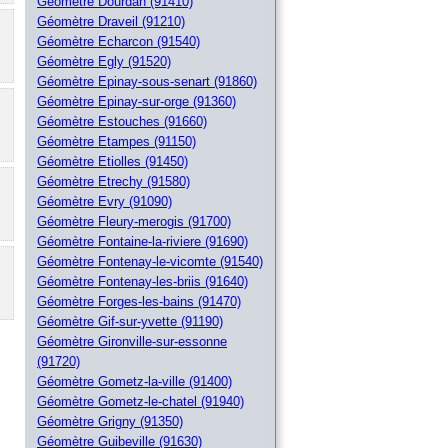
Géomètre Dourdan (91410)
Géomètre Draveil (91210)
Géomètre Echarcon (91540)
Géomètre Egly (91520)
Géomètre Epinay-sous-senart (91860)
Géomètre Epinay-sur-orge (91360)
Géomètre Estouches (91660)
Géomètre Etampes (91150)
Géomètre Etiolles (91450)
Géomètre Etrechy (91580)
Géomètre Evry (91090)
Géomètre Fleury-merogis (91700)
Géomètre Fontaine-la-riviere (91690)
Géomètre Fontenay-le-vicomte (91540)
Géomètre Fontenay-les-briis (91640)
Géomètre Forges-les-bains (91470)
Géomètre Gif-sur-yvette (91190)
Géomètre Gironville-sur-essonne
(91720)
Géomètre Gometz-la-ville (91400)
Géomètre Gometz-le-chatel (91940)
Géomètre Grigny (91350)
Géomètre Guibeville (91630)