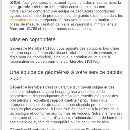
SHOB.
Nos géomètres effectuent également des mesures avec la
plus
grande précision
les terrains constructibles ou non.
Notre cabinet comprend une équipe de géomètres topographes
agréés, constituée de professionnels de grande expérience dont les
prestations
peuvent répondre à tous vos besoins en matière de
prises de mesure, création de plans et diagnostic immobilier sur
Merobert 91780
et les communes des alentours.
Mise en copropriété
Géomètre Merobert 91780
vous apporte des solutions lors d'une
mise en copropriété en établissant l'état descriptif de division, le
règlement de copropriété, ainsi que la création de lot suite à
l'acquisition de partie commune sur
Merobert (91780)
.
Une équipe de géomètres à votre service depuis
2002
Géomètre Merobert
c'est la garantie d'un travail soigné et des
solutions adaptées à votre budget grâce à une équipe de
géomètres et diagnostiqueurs immobiliers réactifs pratiquant des
prestations à l'excellent
rapport qualité / prix.
Nous nous
efforçons chaque jour de satisfaire une clientèle professionnelle
toujours plus exigeante, à l'aide d'un équipement à la pointe de la
technologie et conforme aux normes en vigueur. Notre clientèle est
constituée de particuliers, d'avocats, d'administrateurs de bien mais
également de syndic de copropriété ou collectivités locales.
Géomètre Merobert
réalise la conception ou l'étude de plan