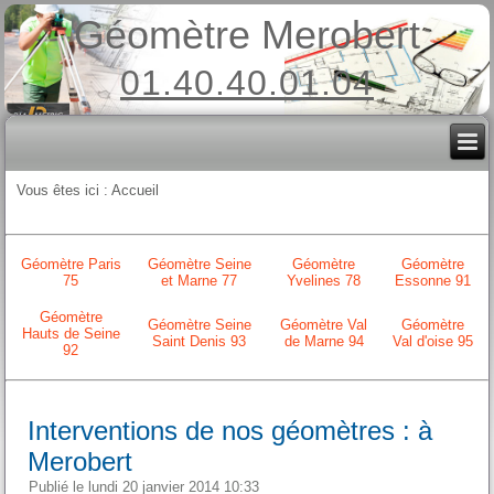
Géomètre Merobert
01.40.40.01.04
Vous êtes ici :
Accueil
Géomètre Paris
Géomètre Seine
Géomètre
Géomètre
75
et Marne 77
Yvelines 78
Essonne 91
Géomètre
Géomètre Seine
Géomètre Val
Géomètre
Hauts de Seine
Saint Denis 93
de Marne 94
Val d'oise 95
92
Interventions de nos géomètres : à
Merobert
Publié le lundi 20 janvier 2014 10:33