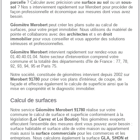
parcelle
? Calculer avec précision une
surface au sol
ou un
sous-
sol
? Nos s interviennent rapidement sur Merobert pour procéder de
façon professionnelle et économique aux mesures dont vous avez
besoin.
Géomètre Merobert
peut créer les plans suite au calcul de
surfaces, pour votre projet immobilier. Nous utilisons du matériel de
pointe et collabarons avec des
architectes
et s en
droit
immobilier
pour vous conseiller et vous apporter des solutions
sérieuses et professionnelles.
Géomètre Merobert
intervient rapidement sur rendez-vous au
01.40.40.01.04. Notre secteur d'intervention comprend votre
commune et la totalité des départements d'Ile de France : 77, 78,
92, 93, 94, 95 et Paris 75.
Notre société, constituée de géomètres intervient depuis 2002 sur
Merobert 91780
pour créer vos plans d'intérieur, de coupe, de
façade et effectue également le calcule de superficie ainsi que la
mise en copropriété et le diagnostic immobilier.
Calcul de surfaces
Notre service
Géomètre Merobert 91780
réalise sur votre
commune le calcul de surface et superficie conformément à la
législation
(Loi Carrez et Loi Boutin)
. Nos géomètres exeperts
effecutent l'ensemble des mesures dont vous pouvez avoir besoin :
surface habitable et surface utile de votre maison ou appartement
mais aussi la
surface commerciale
pour les commerces et les
entreprises. Nous calculons également la surface
GLA, SHON et