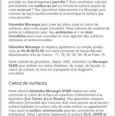
procéder au réaménagement
parcelle
? Vous sounhaitez calculer
précisément une
surface au sol
ou mesure la surface exacte de
votre
sous-sol
? Nos géomètres interviennent sur Morangis pour
mesurer de façon professionnelle et économique la surface que
vous possédez.
Géomètre Morangis
peut créer les plans suite au calcul de
surfaces, pour votre projet immobilier. Nous utilisons du matériel de
pointe et collabarons avec des
architectes
et s en
droit
immobilier
pour vous conseiller et vous apporter des solutions
sérieuses et professionnelles.
Géomètre Morangis
se déplace rapidement sur simple rendez-
vous au
01.40.40.01.04
, sur votre commune et l'ensemble des
départements d'Ile de France : 77, 78, 92, 93, 94, 95 et Paris 75.
Notre cabinet de géomètres, depuis 2002, intervient sur
Morangis
91420
pour réaliser vos plans d'intérieur, de coupe, de façade, le
calcul de surface, la mise en copropriété et le diagnostic
immobilier.
Calcul de surfaces
Notre service
Géomètre Morangis 91420
réalise sur votre
commune le calcul de surface et superficie conformément à la
législation
(Loi Carrez et Loi Boutin)
. Nos géomètres exeperts
effecutent l'ensemble des mesures dont vous pouvez avoir besoin :
surface habitable et surface utile de votre maison ou appartement
mais aussi la
surface commerciale
pour les commerces et les
entreprises. Nous calculons également la surface
GLA, SHON et