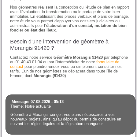
Nos géomètres réalisent la conception ou l'étude de plan en rapport
avec l'évaluation, la transformation ou le partage de votre bien
immobilier. En établissant des procès verbaux et plans de bornage,
notre étude vous permet d'appuyer vos dossiers judiciaires ou
administratifs pour
l'élaboration d'un constat, mutation de bien
foncier ou état des lieux.
Besoin d'une intervention de géomètre à
Morangis 91420 ?
Contactez notre service
Géomètre Morangis 91420
par téléphone
au 01.40.40.01.04 ou par l'intermédiaire de notre
formulaire de
contact
pour prendre rendez-vous ou simplement consulter nos
tarifs. L'un de nos géomètres se déplacera dans toute l'Ile de
France, dont
Morangis (91420)
Message: 07-08-2026 - 05:13
Thème: Notre actualité
Géomètre à Morangis conçoit vos plans nécessaires à vos
nouveaux projets, ainsi qu'au dépot du permis de construire en
suivant les règles légales et la législation en vigueur