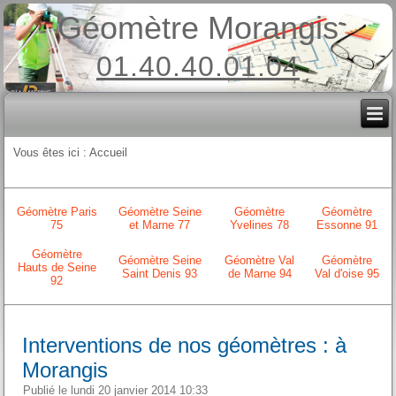
Géomètre Morangis
01.40.40.01.04
Vous êtes ici :
Accueil
Géomètre Paris
Géomètre Seine
Géomètre
Géomètre
75
et Marne 77
Yvelines 78
Essonne 91
Géomètre
Géomètre Seine
Géomètre Val
Géomètre
Hauts de Seine
Saint Denis 93
de Marne 94
Val d'oise 95
92
Interventions de nos géomètres : à
Morangis
Publié le lundi 20 janvier 2014 10:33