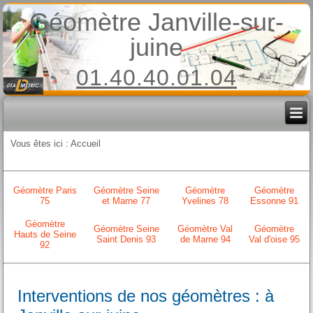
Géomètre Janville-sur-
juine
01.40.40.01.04
Vous êtes ici :
Accueil
Géomètre Paris
Géomètre Seine
Géomètre
Géomètre
75
et Marne 77
Yvelines 78
Essonne 91
Géomètre
Géomètre Seine
Géomètre Val
Géomètre
Hauts de Seine
Saint Denis 93
de Marne 94
Val d'oise 95
92
Interventions de nos géomètres : à