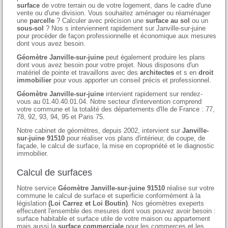
surface
de votre terrain ou de votre logement, dans le cadre d'une
vente ou d'une division. Vous souhaitez aménager ou réaménager
une
parcelle
? Calculer avec précision une
surface au sol
ou un
sous-sol
? Nos s interviennent rapidement sur Janville-sur-juine
pour procéder de façon professionnelle et économique aux mesures
dont vous avez besoin.
Géomètre Janville-sur-juine
peut également produire les plans
dont vous avez besoin pour votre projet. Nous disposons d'un
matériel de pointe et travaillons avec des
architectes
et s en
droit
immobilier
pour vous apporter un conseil précis et professionnel.
Géomètre Janville-sur-juine
intervient rapidement sur rendez-
vous au 01.40.40.01.04. Notre secteur d'intervention comprend
votre commune et la totalité des départements d'Ile de France : 77,
78, 92, 93, 94, 95 et Paris 75.
Notre cabinet de géomètres, depuis 2002, intervient sur
Janville-
sur-juine 91510
pour réaliser vos plans d'intérieur, de coupe, de
façade, le calcul de surface, la mise en copropriété et le diagnostic
immobilier.
Calcul de surfaces
Notre service
Géomètre Janville-sur-juine 91510
réalise sur votre
commune le calcul de surface et superficie conformément à la
législation
(Loi Carrez et Loi Boutin)
. Nos géomètres exeperts
effecutent l'ensemble des mesures dont vous pouvez avoir besoin :
surface habitable et surface utile de votre maison ou appartement
mais aussi la
surface commerciale
pour les commerces et les