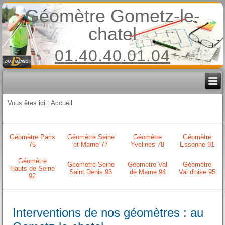
Géomètre Gometz-le-
chatel
01.40.40.01.04
Vous êtes ici :
Accueil
Géomètre Paris
Géomètre Seine
Géomètre
Géomètre
75
et Marne 77
Yvelines 78
Essonne 91
Géomètre
Géomètre Seine
Géomètre Val
Géomètre
Hauts de Seine
Saint Denis 93
de Marne 94
Val d'oise 95
92
Interventions de nos géomètres : au