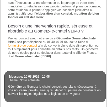
avec l'évaluation, la transformation ou le partage de votre bien
immobilier. En établissant des procès verbaux et plans de bornage,
notre étude vous permet d'appuyer vos dossiers judiciaires ou
administratifs pour
l'élaboration d'un constat, mutation de bien
foncier ou état des lieux.
Besoin d'une intervention rapide, sérieuse et
abordable au Gometz-le-chatel 91940 ?
Prenez contact avec notre service
Géomètre Gometz-le-chatel
91940
soit par téléphone au 01.40.40.01.04, soit à l'aide du
formulaire de contact
afin de convenir d'une date d'intervention ou
tout simplement pour connaitre en détails nos tarifs. Un géomètre
de notre équipe peut se déplacer dans toute ville d'Ile de France,
dont
Gometz-le-chatel (91940)
Message: 10-08-2026 - 10:08
Thème: Notre actualité
Géomètre au Gometz-le-chatel conçoit vos plans nécessaires à
vos nouveaux projets, ainsi qu'au dépot du permis de construire en
suivant les règles légales et la législation en vigueur