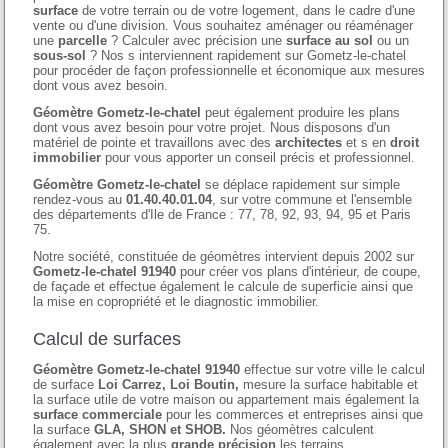
surface
de votre terrain ou de votre logement, dans le cadre d'une
vente ou d'une division. Vous souhaitez aménager ou réaménager
une
parcelle
? Calculer avec précision une
surface au sol
ou un
sous-sol
? Nos s interviennent rapidement sur Gometz-le-chatel
pour procéder de façon professionnelle et économique aux mesures
dont vous avez besoin.
Géomètre Gometz-le-chatel
peut également produire les plans
dont vous avez besoin pour votre projet. Nous disposons d'un
matériel de pointe et travaillons avec des
architectes
et s en
droit
immobilier
pour vous apporter un conseil précis et professionnel.
Géomètre Gometz-le-chatel
se déplace rapidement sur simple
rendez-vous au
01.40.40.01.04
, sur votre commune et l'ensemble
des départements d'Ile de France : 77, 78, 92, 93, 94, 95 et Paris
75.
Notre société, constituée de géomètres intervient depuis 2002 sur
Gometz-le-chatel 91940
pour créer vos plans d'intérieur, de coupe,
de façade et effectue également le calcule de superficie ainsi que
la mise en copropriété et le diagnostic immobilier.
Calcul de surfaces
Géomètre Gometz-le-chatel 91940
effectue sur votre ville le calcul
de surface
Loi Carrez, Loi Boutin,
mesure la surface habitable et
la surface utile de votre maison ou appartement mais également la
surface commerciale
pour les commerces et entreprises ainsi que
la surface
GLA, SHON et SHOB.
Nos géomètres calculent
également avec la plus
grande précision
les terrains