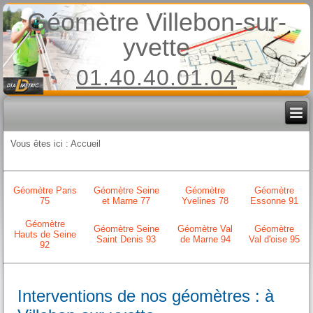
Géomètre Villebon-sur-
yvette
01.40.40.01.04
Vous êtes ici :
Accueil
Géomètre Paris
Géomètre Seine
Géomètre
Géomètre
75
et Marne 77
Yvelines 78
Essonne 91
Géomètre
Géomètre Seine
Géomètre Val
Géomètre
Hauts de Seine
Saint Denis 93
de Marne 94
Val d'oise 95
92
Interventions de nos géomètres : à