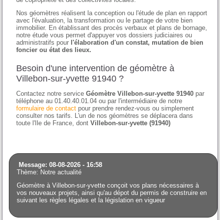
Nos géomètres réalisent la conception ou l'étude de plan en rapport
avec l'évaluation, la transformation ou le partage de votre bien
immobilier. En établissant des procès verbaux et plans de bornage,
notre étude vous permet d'appuyer vos dossiers judiciaires ou
administratifs pour
l'élaboration d'un constat, mutation de bien
foncier ou état des lieux.
Besoin d'une intervention de géomètre à
Villebon-sur-yvette 91940 ?
Contactez notre service
Géomètre Villebon-sur-yvette 91940
par
téléphone au 01.40.40.01.04 ou par l'intermédiaire de notre
formulaire de contact
pour prendre rendez-vous ou simplement
consulter nos tarifs. L'un de nos géomètres se déplacera dans
toute l'Ile de France, dont
Villebon-sur-yvette (91940)
Message: 08-08-2026 - 16:58
Thème: Notre actualité
Géomètre à Villebon-sur-yvette conçoit vos plans nécessaires à
vos nouveaux projets, ainsi qu'au dépot du permis de construire en
suivant les règles légales et la législation en vigueur