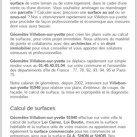
surface
de votre terrain ou de votre logement, dans le cadre d'une
vente ou d'une division. Vous souhaitez aménager ou réaménager
une
parcelle
? Calculer avec précision une
surface au sol
ou un
sous-sol
? Nos s interviennent rapidement sur Villebon-sur-yvette
pour procéder de façon professionnelle et économique aux mesures
dont vous avez besoin.
Géomètre Villebon-sur-yvette
peut créer les plans suite au calcul
de surfaces, pour votre projet immobilier. Nous utilisons du matériel
de pointe et collabarons avec des
architectes
et s en
droit
immobilier
pour vous conseiller et vous apporter des solutions
sérieuses et professionnelles.
Géomètre Villebon-sur-yvette
se déplace rapidement sur simple
rendez-vous au
01.40.40.01.04
, sur votre commune et l'ensemble
des départements d'Ile de France : 77, 78, 92, 93, 94, 95 et Paris
75.
Notre cabinet de géomètres, depuis 2002, intervient sur
Villebon-
sur-yvette 91940
pour réaliser vos plans d'intérieur, de coupe, de
façade, le calcul de surface, la mise en copropriété et le diagnostic
immobilier.
Calcul de surfaces
Géomètre Villebon-sur-yvette 91940
effectue sur votre ville le
calcul de surface
Loi Carrez, Loi Boutin,
mesure la surface
habitable et la surface utile de votre maison ou appartement mais
également la
surface commerciale
pour les commerces et
entreprises ainsi que la surface
GLA, SHON et SHOB.
Nos