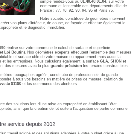
simple rendez-vous au
01.40.40.01.04
, sur votre
commune et l'ensemble des départements d'Ile de
France : 77, 78, 92, 93, 94, 95 et Paris 75.
Notre société, constituée de géomètres intervient
créer vos plans d'intérieur, de coupe, de façade et effectue également le
opropriété et le diagnostic immobilier.
190
réalise sur votre commune le calcul de surface et superficie
et Loi Boutin)
. Nos géomètres exeperts effecutent l'ensemble des mesures
bitable et surface utile de votre maison ou appartement mais aussi la
et les entreprises. Nous calculons également la surface
GLA, SHON et
nt des mesures avec la plus
grande précision
les terrains constructibles
mètres topographes agréés, constituée de professionnels de grande
pondre à tous vos besoins en matière de prises de mesure, création de
yvette 91190
et les communes des alentours.
te des solutions lors d'une mise en copropriété en établissant l'état
opriété, ainsi que la création de lot suite à l'acquisition de partie commune
re service depuis 2002
 d'un travail soigné et des solutions adaptées à votre budget grâce à une