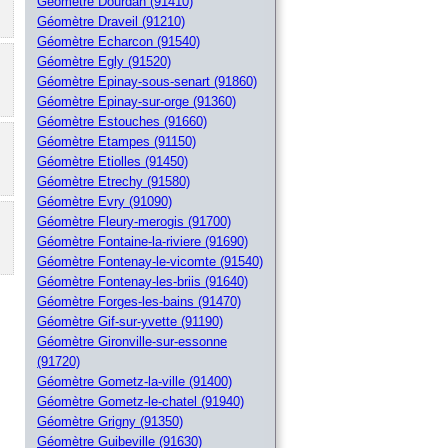
Géomètre Dourdan (91410)
Géomètre Draveil (91210)
Géomètre Echarcon (91540)
Géomètre Egly (91520)
Géomètre Epinay-sous-senart (91860)
Géomètre Epinay-sur-orge (91360)
Géomètre Estouches (91660)
Géomètre Etampes (91150)
Géomètre Etiolles (91450)
Géomètre Etrechy (91580)
Géomètre Evry (91090)
Géomètre Fleury-merogis (91700)
Géomètre Fontaine-la-riviere (91690)
Géomètre Fontenay-le-vicomte (91540)
Géomètre Fontenay-les-briis (91640)
Géomètre Forges-les-bains (91470)
Géomètre Gif-sur-yvette (91190)
Géomètre Gironville-sur-essonne
(91720)
Géomètre Gometz-la-ville (91400)
Géomètre Gometz-le-chatel (91940)
Géomètre Grigny (91350)
Géomètre Guibeville (91630)