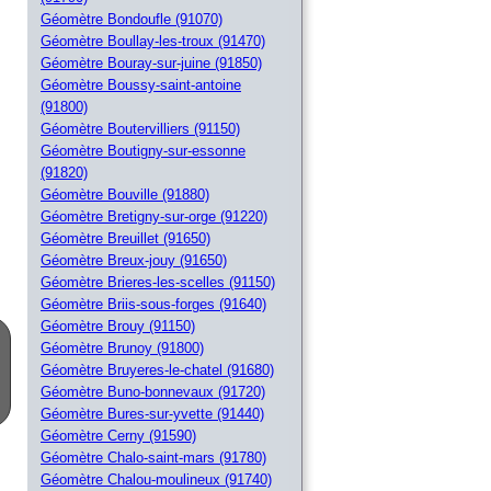
Géomètre Bondoufle (91070)
Géomètre Boullay-les-troux (91470)
Géomètre Bouray-sur-juine (91850)
Géomètre Boussy-saint-antoine
(91800)
Géomètre Boutervilliers (91150)
Géomètre Boutigny-sur-essonne
(91820)
Géomètre Bouville (91880)
Géomètre Bretigny-sur-orge (91220)
Géomètre Breuillet (91650)
Géomètre Breux-jouy (91650)
Géomètre Brieres-les-scelles (91150)
Géomètre Briis-sous-forges (91640)
Géomètre Brouy (91150)
Géomètre Brunoy (91800)
Géomètre Bruyeres-le-chatel (91680)
Géomètre Buno-bonnevaux (91720)
Géomètre Bures-sur-yvette (91440)
Géomètre Cerny (91590)
Géomètre Chalo-saint-mars (91780)
Géomètre Chalou-moulineux (91740)