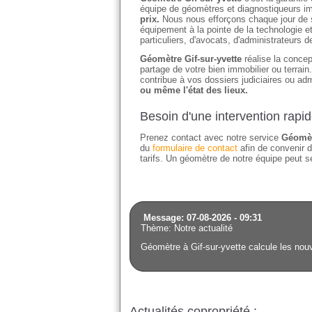
équipe de géomètres et diagnostiqueurs imm
prix.
Nous nous efforçons chaque jour de sat
équipement à la pointe de la technologie e
particuliers, d'avocats, d'administrateurs 
Géomètre Gif-sur-yvette
réalise la concep
partage de votre bien immobilier ou terrai
contribue à vos dossiers judiciaires ou adm
ou même l'état des lieux.
Besoin d'une intervention rapid
Prenez contact avec notre service
Géomèt
du
formulaire de contact
afin de convenir d
tarifs. Un géomètre de notre équipe peut se
Message: 07-08-2026 - 09:31
Thème: Notre actualité
Géomètre à Gif-sur-yvette calcule les nou
Actualités copropriété :