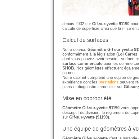
depuis 2002 sur
Gif-sur-yvette 91190
pour 
calcule de superficie ainsi que la mise en c
Calcul de surfaces
Notre service
Géomètre Gif-sur-yvette 91
conformément à la législation
(Loi Carrez 
dont vous pouvez avoir besoin : surface ha
surface commerciale
pour les commerces 
SHOB.
Nos géomètres effectuent égaleme
ou non.
Notre cabinet comprend une équipe de géo
expérience dont les
prestations
peuvent ré
plans et diagnostic immobilier sur
Gif-sur-
Mise en copropriété
Géomètre Gif-sur-yvette 91190
vous appor
descriptif de division, le règlement de copr
sur
Gif-sur-yvette (91190)
.
Une équipe de géomètres à vot
Géomètre Gif-sur-yvette
c'est la garantie