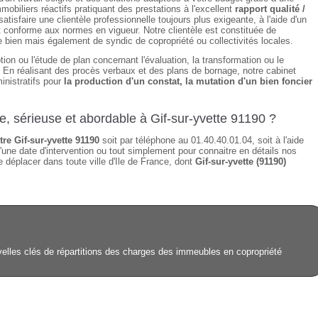
obiliers réactifs pratiquant des prestations à l'excellent
rapport qualité /
isfaire une clientèle professionnelle toujours plus exigeante, à l'aide d'un
t conforme aux normes en vigueur. Notre clientèle est constituée de
de bien mais également de syndic de copropriété ou collectivités locales.
tion ou l'étude de plan concernant l'évaluation, la transformation ou le
n. En réalisant des procès verbaux et des plans de bornage, notre cabinet
inistratifs pour
la production d'un constat, la mutation d'un bien foncier
e, sérieuse et abordable à Gif-sur-yvette 91190 ?
re Gif-sur-yvette 91190
soit par téléphone au 01.40.40.01.04, soit à l'aide
'une date d'intervention ou tout simplement pour connaitre en détails nos
 déplacer dans toute ville d'Ile de France, dont
Gif-sur-yvette (91190)
velles clés de répartitions des charges des immeubles en copropriété