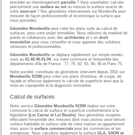
procéder au réaménagement
parcelle
? Vous sounhaitez calculer
précisément une
surface au sol
ou mesure la surface exacte de
votre
sous-sol
? Nos géomètres interviennent sur Mondeville pour
mesurer de façon professionnelle et économique la surface que
vous possédez.
Géomètre Mondeville
peut créer les plans suite au calcul de
surfaces, pour votre projet immobilier. Nous utilisons du matériel de
pointe et collabarons avec des
architectes
et s en
droit
immobilier
pour vous conseiller et vous apporter des solutions
sérieuses et professionnelles.
Géomètre Mondeville
se déplace rapidement sur simple rendez-
vous au
01.40.40.01.04
, sur votre commune et l'ensemble des
départements d'Ile de France : 77, 78, 92, 93, 94, 95 et Paris 75.
Notre société, constituée de géomètres intervient depuis 2002 sur
Mondeville 91590
pour créer vos plans d'intérieur, de coupe, de
façade et effectue également le calcule de superficie ainsi que la
mise en copropriété et le diagnostic immobilier.
Calcul de surfaces
Notre service
Géomètre Mondeville 91590
réalise sur votre
commune le calcul de surface et superficie conformément à la
législation
(Loi Carrez et Loi Boutin)
. Nos géomètres exeperts
effecutent l'ensemble des mesures dont vous pouvez avoir besoin :
surface habitable et surface utile de votre maison ou appartement
mais aussi la
surface commerciale
pour les commerces et les
entreprises. Nous calculons également la surface
GLA, SHON et