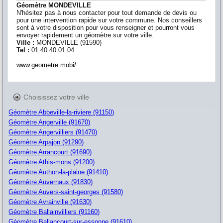
Géomètre MONDEVILLE
N'hésitez pas à nous contacter pour tout demande de devis ou
pour une intervention rapide sur votre commune. Nos conseillers
sont à votre disposition pour vous renseigner et pourront vous
envoyer rapidement un géomètre sur votre ville.
Ville :
MONDEVILLE
(
91590
)
Tel :
01.40.40.01.04
www.geometre.mobi/
Choisissez votre ville
Géomètre Abbeville-la-riviere (91150)
Géomètre Angerville (91670)
Géomètre Angervilliers (91470)
Géomètre Arpajon (91290)
Géomètre Arrancourt (91690)
Géomètre Athis-mons (91200)
Géomètre Authon-la-plaine (91410)
Géomètre Auvernaux (91830)
Géomètre Auvers-saint-georges (91580)
Géomètre Avrainville (91630)
Géomètre Ballainvilliers (91160)
Géomètre Ballancourt-sur-essonne (91610)