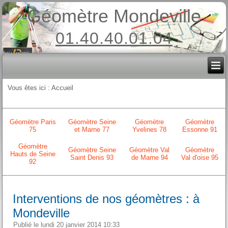
Géomètre Mondeville
01.40.40.01.04
Vous êtes ici :
Accueil
Géomètre Paris
Géomètre Seine
Géomètre
Géomètre
75
et Marne 77
Yvelines 78
Essonne 91
Géomètre
Géomètre Seine
Géomètre Val
Géomètre
Hauts de Seine
Saint Denis 93
de Marne 94
Val d'oise 95
92
Interventions de nos géomètres : à
Mondeville
Publié le lundi 20 janvier 2014 10:33