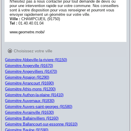
N'hésitez pas à nous contacter pour tout demande de devis ou
pour une intervention rapide sur votre commune. Nos conseillers
sont à votre disposition pour vous renseigner et pourront vous
envoyer rapidement un géomètre sur votre ville.
Ville :
CHAMPCUEIL
(
91750
)
Tel :
01.40.40.01.04
www.geometre.mobi/
Choisissez votre ville
Géomètre Abbeville-la-riviere (91150)
Géomètre Angerville (91670)
Géomètre Angervilliers (91470)
Géomètre Arpajon (91290)
Géomètre Arrancourt (91690)
Géomètre Athis-mons (91200)
Géomètre Authon-la-plaine (91410)
Géomètre Auvernaux (91830)
Géomètre Auvers-saint-georges (91580)
Géomètre Avrainville (91630)
Géomètre Ballainvilliers (91160)
Géomètre Ballancourt-sur-essonne (91610)
Géomètre Baulne (91590)