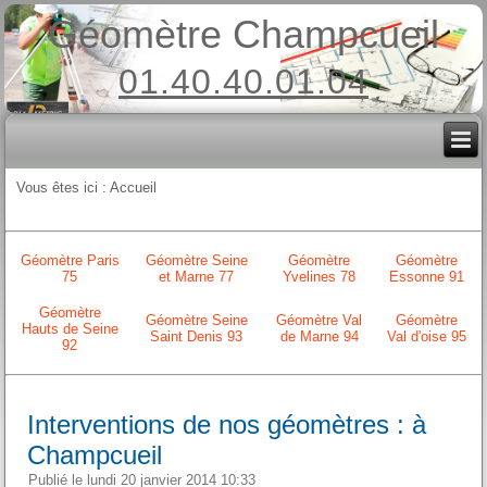
Géomètre Champcueil
01.40.40.01.04
Vous êtes ici :
Accueil
Géomètre Paris
Géomètre Seine
Géomètre
Géomètre
75
et Marne 77
Yvelines 78
Essonne 91
Géomètre
Géomètre Seine
Géomètre Val
Géomètre
Hauts de Seine
Saint Denis 93
de Marne 94
Val d'oise 95
92
Interventions de nos géomètres : à
Champcueil
Publié le lundi 20 janvier 2014 10:33