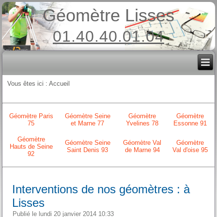
Géomètre Lisses
01.40.40.01.04
Vous êtes ici :
Accueil
Géomètre Paris
Géomètre Seine
Géomètre
Géomètre
75
et Marne 77
Yvelines 78
Essonne 91
Géomètre
Géomètre Seine
Géomètre Val
Géomètre
Hauts de Seine
Saint Denis 93
de Marne 94
Val d'oise 95
92
Interventions de nos géomètres : à
Lisses
Publié le lundi 20 janvier 2014 10:33