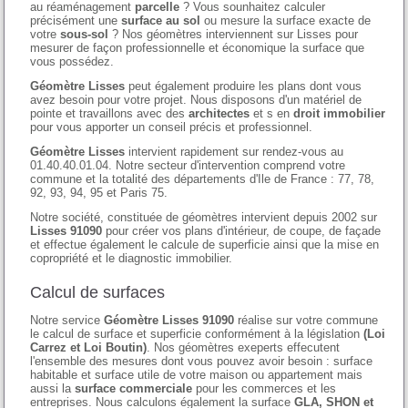
au réaménagement
parcelle
? Vous sounhaitez calculer
précisément une
surface au sol
ou mesure la surface exacte de
votre
sous-sol
? Nos géomètres interviennent sur Lisses pour
mesurer de façon professionnelle et économique la surface que
vous possédez.
Géomètre Lisses
peut également produire les plans dont vous
avez besoin pour votre projet. Nous disposons d'un matériel de
pointe et travaillons avec des
architectes
et s en
droit immobilier
pour vous apporter un conseil précis et professionnel.
Géomètre Lisses
intervient rapidement sur rendez-vous au
01.40.40.01.04. Notre secteur d'intervention comprend votre
commune et la totalité des départements d'Ile de France : 77, 78,
92, 93, 94, 95 et Paris 75.
Notre société, constituée de géomètres intervient depuis 2002 sur
Lisses 91090
pour créer vos plans d'intérieur, de coupe, de façade
et effectue également le calcule de superficie ainsi que la mise en
copropriété et le diagnostic immobilier.
Calcul de surfaces
Notre service
Géomètre Lisses 91090
réalise sur votre commune
le calcul de surface et superficie conformément à la législation
(Loi
Carrez et Loi Boutin)
. Nos géomètres exeperts effecutent
l'ensemble des mesures dont vous pouvez avoir besoin : surface
habitable et surface utile de votre maison ou appartement mais
aussi la
surface commerciale
pour les commerces et les
entreprises. Nous calculons également la surface
GLA, SHON et