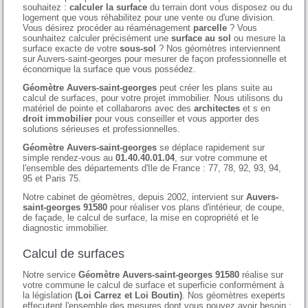
souhaitez :
calculer la surface
du terrain dont vous disposez ou du
logement que vous réhabilitez pour une vente ou d'une division.
Vous désirez procéder au réaménagement
parcelle
? Vous
sounhaitez calculer précisément une
surface au sol
ou mesure la
surface exacte de votre
sous-sol
? Nos géomètres interviennent
sur Auvers-saint-georges pour mesurer de façon professionnelle et
économique la surface que vous possédez.
Géomètre Auvers-saint-georges
peut créer les plans suite au
calcul de surfaces, pour votre projet immobilier. Nous utilisons du
matériel de pointe et collabarons avec des
architectes
et s en
droit immobilier
pour vous conseiller et vous apporter des
solutions sérieuses et professionnelles.
Géomètre Auvers-saint-georges
se déplace rapidement sur
simple rendez-vous au
01.40.40.01.04
, sur votre commune et
l'ensemble des départements d'Ile de France : 77, 78, 92, 93, 94,
95 et Paris 75.
Notre cabinet de géomètres, depuis 2002, intervient sur
Auvers-
saint-georges 91580
pour réaliser vos plans d'intérieur, de coupe,
de façade, le calcul de surface, la mise en copropriété et le
diagnostic immobilier.
Calcul de surfaces
Notre service
Géomètre Auvers-saint-georges 91580
réalise sur
votre commune le calcul de surface et superficie conformément à
la législation
(Loi Carrez et Loi Boutin)
. Nos géomètres exeperts
effecutent l'ensemble des mesures dont vous pouvez avoir besoin :