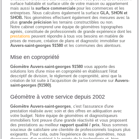
surface habitable et surface utile de votre maison ou appartement
mais aussi la
surface commerciale
pour les commerces et les
entreprises. Nous calculons également la surface
GLA, SHON et
SHOB.
Nos géomètres effectuent également des mesures avec la
plus
grande précision
les terrains constructibles ou non.
Notre cabinet comprend une équipe de géomètres topographes
agréés, constituée de professionnels de grande expérience dont les
prestations
peuvent répondre à tous vos besoins en matière de
prises de mesure, création de plans et diagnostic immobilier sur
Auvers-saint-georges 91580
et les communes des alentours.
Mise en copropriété
Géomètre Auvers-saint-georges 91580
vous apporte des
solutions lors d'une mise en copropriété en établissant l'état
descriptif de division, le règlement de copropriété, ainsi que la
création de lot suite à l'acquisition de partie commune sur
Auvers-
saint-georges (91580)
.
Géomètre à votre service depuis 2002
Géomètre Auvers-saint-georges
, c'est l'assurance d'une
prestation réalisée avec soin et des offres en adéquation avec
votre budget. Notre équipe de géomètres et diagnostiqueurs
immobiliers font preuve d'une grande réactivité et vous proposent
des prestations au meilleur
rapport qualité / prix.
Nous sommes
soucieux de satisfaire une clientèle de professionnels toujours plus
exigeants. Pour cela, outre l'expérience de nos géomètres, nous
disposons d'un matériel à la pointe de la technologie et, bien