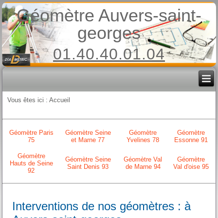
Géomètre Auvers-saint-
georges
01.40.40.01.04
Vous êtes ici :
Accueil
Géomètre Paris
Géomètre Seine
Géomètre
Géomètre
75
et Marne 77
Yvelines 78
Essonne 91
Géomètre
Géomètre Seine
Géomètre Val
Géomètre
Hauts de Seine
Saint Denis 93
de Marne 94
Val d'oise 95
92
Interventions de nos géomètres : à