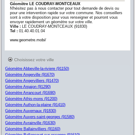
Géomètre LE COUDRAY-MONTCEAUX
N'hésitez pas à nous contacter pour tout demande de devis ou
pour une intervention rapide sur votre commune. Nos conseillers
sont à votre disposition pour vous renseigner et pourront vous
envoyer rapidement un géomètre sur votre ville.
Ville :
LE COUDRAY-MONTCEAUX
(
91830
)
Tel :
01.40.40.01.04
www.geometre.mobi/
Choisissez votre ville
Géomètre Abbeville-la-riviere (91150)
Géomètre Angerville (91670)
Géomètre Angervilliers (91470)
Géomètre Arpajon (91290)
Géomètre Arrancourt (91690)
Géomètre Athis-mons (91200)
Géomètre Authon-la-plaine (91410)
Géomètre Auvernaux (91830)
Géomètre Auvers-saint-georges (91580)
Géomètre Avrainville (91630)
Géomètre Ballainvilliers (91160)
Géomètre Ballancourt-sur-essonne (91610)