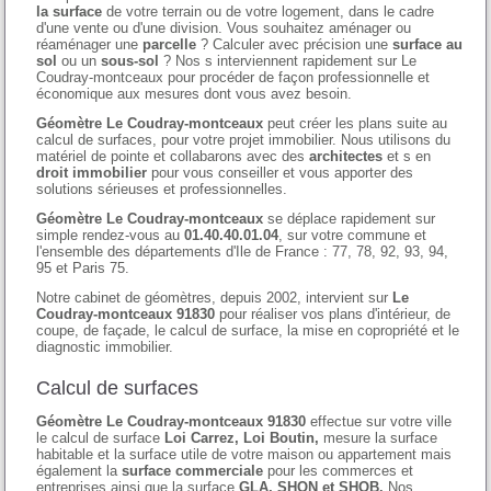
la surface
de votre terrain ou de votre logement, dans le cadre
d'une vente ou d'une division. Vous souhaitez aménager ou
réaménager une
parcelle
? Calculer avec précision une
surface au
sol
ou un
sous-sol
? Nos s interviennent rapidement sur Le
Coudray-montceaux pour procéder de façon professionnelle et
économique aux mesures dont vous avez besoin.
Géomètre Le Coudray-montceaux
peut créer les plans suite au
calcul de surfaces, pour votre projet immobilier. Nous utilisons du
matériel de pointe et collabarons avec des
architectes
et s en
droit immobilier
pour vous conseiller et vous apporter des
solutions sérieuses et professionnelles.
Géomètre Le Coudray-montceaux
se déplace rapidement sur
simple rendez-vous au
01.40.40.01.04
, sur votre commune et
l'ensemble des départements d'Ile de France : 77, 78, 92, 93, 94,
95 et Paris 75.
Notre cabinet de géomètres, depuis 2002, intervient sur
Le
Coudray-montceaux 91830
pour réaliser vos plans d'intérieur, de
coupe, de façade, le calcul de surface, la mise en copropriété et le
diagnostic immobilier.
Calcul de surfaces
Géomètre Le Coudray-montceaux 91830
effectue sur votre ville
le calcul de surface
Loi Carrez, Loi Boutin,
mesure la surface
habitable et la surface utile de votre maison ou appartement mais
également la
surface commerciale
pour les commerces et
entreprises ainsi que la surface
GLA, SHON et SHOB.
Nos