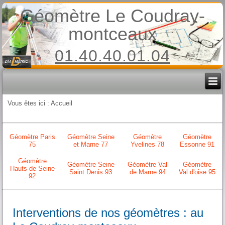
Géomètre Le Coudray-
montceaux
01.40.40.01.04
Vous êtes ici :
Accueil
Géomètre Paris
Géomètre Seine
Géomètre
Géomètre
75
et Marne 77
Yvelines 78
Essonne 91
Géomètre
Géomètre Seine
Géomètre Val
Géomètre
Hauts de Seine
Saint Denis 93
de Marne 94
Val d'oise 95
92
Interventions de nos géomètres : au