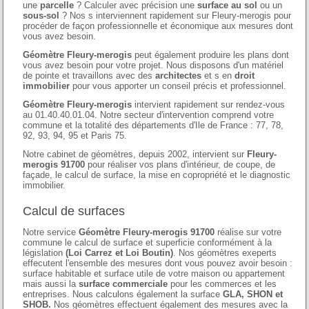
une
parcelle
? Calculer avec précision une
surface au sol
ou un
sous-sol
? Nos s interviennent rapidement sur Fleury-merogis pour
procéder de façon professionnelle et économique aux mesures dont
vous avez besoin.
Géomètre Fleury-merogis
peut également produire les plans dont
vous avez besoin pour votre projet. Nous disposons d'un matériel
de pointe et travaillons avec des
architectes
et s en
droit
immobilier
pour vous apporter un conseil précis et professionnel.
Géomètre Fleury-merogis
intervient rapidement sur rendez-vous
au 01.40.40.01.04. Notre secteur d'intervention comprend votre
commune et la totalité des départements d'Ile de France : 77, 78,
92, 93, 94, 95 et Paris 75.
Notre cabinet de géomètres, depuis 2002, intervient sur
Fleury-
merogis 91700
pour réaliser vos plans d'intérieur, de coupe, de
façade, le calcul de surface, la mise en copropriété et le diagnostic
immobilier.
Calcul de surfaces
Notre service
Géomètre Fleury-merogis 91700
réalise sur votre
commune le calcul de surface et superficie conformément à la
législation
(Loi Carrez et Loi Boutin)
. Nos géomètres exeperts
effecutent l'ensemble des mesures dont vous pouvez avoir besoin :
surface habitable et surface utile de votre maison ou appartement
mais aussi la
surface commerciale
pour les commerces et les
entreprises. Nous calculons également la surface
GLA, SHON et
SHOB.
Nos géomètres effectuent également des mesures avec la