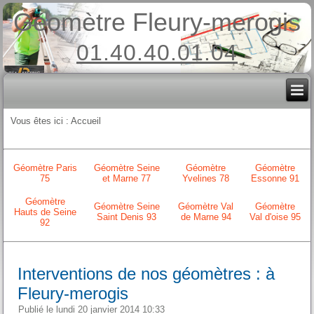
Géomètre Fleury-merogis
01.40.40.01.04
Vous êtes ici :
Accueil
Géomètre Paris
Géomètre Seine
Géomètre
Géomètre
75
et Marne 77
Yvelines 78
Essonne 91
Géomètre
Géomètre Seine
Géomètre Val
Géomètre
Hauts de Seine
Saint Denis 93
de Marne 94
Val d'oise 95
92
Interventions de nos géomètres : à
Fleury-merogis
Publié le lundi 20 janvier 2014 10:33