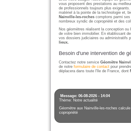
vous proposent des prestations au meilleu
de professionnels toujours plus exigeants.
matériel à la pointe de la technologie et,
Nainville-les-roches
comptons parmi ses cl
nombreux syndic de copropriété et des coll
Nos géomètres réalisent la conception ou l'
de votre bien immobilier. En établissant 
vos dossiers judiciaires ou administratifs 
lieux.
Besoin d'une intervention de g
Contactez notre service
Géomètre Nainvil
de notre
formulaire de contact
pour prendre
déplacera dans toute l'Ile de France, dont
Message: 06-08-2026 - 14:04
Thème: Notre actualité
Géomètre aux Nainville-les-roches calcule
copropriété