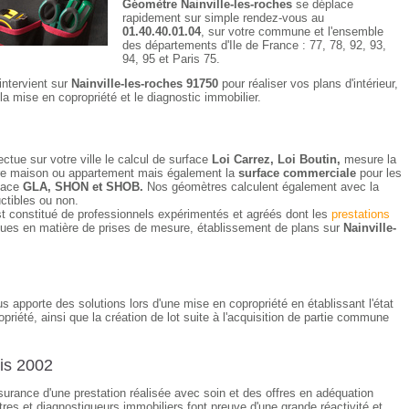
Géomètre Nainville-les-roches
se déplace
rapidement sur simple rendez-vous au
01.40.40.01.04
, sur votre commune et l'ensemble
des départements d'Ile de France : 77, 78, 92, 93,
94, 95 et Paris 75.
intervient sur
Nainville-les-roches 91750
pour réaliser vos plans d'intérieur,
la mise en copropriété et le diagnostic immobilier.
ectue sur votre ville le calcul de surface
Loi Carrez, Loi Boutin,
mesure la
votre maison ou appartement mais également la
surface commerciale
pour les
rface
GLA, SHON et SHOB.
Nos géomètres calculent également avec la
uctibles ou non.
t constitué de professionnels expérimentés et agréés dont les
prestations
ques en matière de prises de mesure, établissement de plans sur
Nainville-
s apporte des solutions lors d'une mise en copropriété en établissant l'état
opriété, ainsi que la création de lot suite à l'acquisition de partie commune
is 2002
assurance d'une prestation réalisée avec soin et des offres en adéquation
es et diagnostiqueurs immobiliers font preuve d'une grande réactivité et