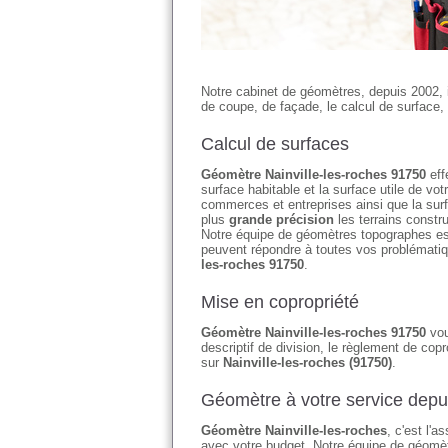
Notre cabinet de géomètres, depuis 2002, 
de coupe, de façade, le calcul de surface, 
Calcul de surfaces
Géomètre Nainville-les-roches 91750
eff
surface habitable et la surface utile de 
commerces et entreprises ainsi que la su
plus
grande précision
les terrains constr
Notre équipe de géomètres topographes es
peuvent répondre à toutes vos problémati
les-roches 91750
.
Mise en copropriété
Géomètre Nainville-les-roches 91750
vou
descriptif de division, le règlement de copr
sur
Nainville-les-roches (91750)
.
Géomètre à votre service depu
Géomètre Nainville-les-roches
, c'est l'
avec votre budget. Notre équipe de géomètr