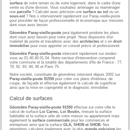
surface
de votre terrain ou de votre logement, dans le cadre d'une
vente ou d'une division. Vous souhaitez aménager ou réaménager
une
parcelle
? Calculer avec précision une
surface au sol
ou un
sous-sol
? Nos s interviennent rapidement sur Paray-vieille-poste
pour procéder de façon professionnelle et économique aux mesures
dont vous avez besoin.
Géomètre Paray-vieille-poste
peut également produire les plans
dont vous avez besoin pour votre projet. Nous disposons d'un
matériel de pointe et travaillons avec des
architectes
et s en
droit
immobilier
pour vous apporter un conseil précis et professionnel.
Géomètre Paray-vieille-poste
intervient rapidement sur rendez-
vous au 01.40.40.01.04. Notre secteur d'intervention comprend
votre commune et la totalité des départements d'Ile de France : 77,
78, 92, 93, 94, 95 et Paris 75.
Notre société, constituée de géomètres intervient depuis 2002 sur
Paray-vieille-poste 91550
pour créer vos plans d'intérieur, de
coupe, de façade et effectue également le calcule de superficie
ainsi que la mise en copropriété et le diagnostic immobilier.
Calcul de surfaces
Géomètre Paray-vieille-poste 91550
effectue sur votre ville le
calcul de surface
Loi Carrez, Loi Boutin,
mesure la surface
habitable et la surface utile de votre maison ou appartement mais
également la
surface commerciale
pour les commerces et
entreprises ainsi que la surface
GLA, SHON et SHOB.
Nos
géomètres calculent également avec la plus
grande précision
les