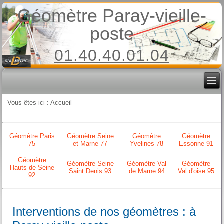
Géomètre Paray-vieille-
poste
01.40.40.01.04
Vous êtes ici :
Accueil
Géomètre Paris
Géomètre Seine
Géomètre
Géomètre
75
et Marne 77
Yvelines 78
Essonne 91
Géomètre
Géomètre Seine
Géomètre Val
Géomètre
Hauts de Seine
Saint Denis 93
de Marne 94
Val d'oise 95
92
Interventions de nos géomètres : à