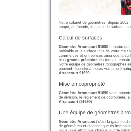
Notre cabinet de géomètres, depuis 2002, 
coupe, de façade, le calcul de surface, la 
Calcul de surfaces
Géomètre Arrancourt 91690
effectue sur 
habitable et la surface utile de votre ma
commerces et entreprises ainsi que la su
plus
grande précision
les terrains constr
Notre équipe de géomètres topographes es
peuvent répondre à toutes vos problématiq
Arrancourt 91690
.
Mise en copropriété
Géomètre Arrancourt 91690
vous apporte 
de division, le règlement de copropriété, ai
Arrancourt (91690)
.
Une équipe de géomètres à vot
Géomètre Arrancourt
c'est la garantie d'
de géomètres et diagnostiqueurs immobilier
Nous nous efforçons chaque jour de satisfai