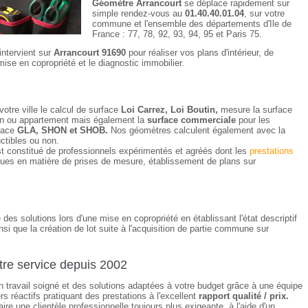
Géomètre Arrancourt
se déplace rapidement sur
simple rendez-vous au
01.40.40.01.04
, sur votre
commune et l'ensemble des départements d'Ile de
France : 77, 78, 92, 93, 94, 95 et Paris 75.
intervient sur
Arrancourt 91690
pour réaliser vos plans d'intérieur, de
mise en copropriété et le diagnostic immobilier.
votre ville le calcul de surface
Loi Carrez, Loi Boutin,
mesure la surface
ison ou appartement mais également la
surface commerciale
pour les
rface
GLA, SHON et SHOB.
Nos géomètres calculent également avec la
uctibles ou non.
t constitué de professionnels expérimentés et agréés dont les
prestations
ues en matière de prises de mesure, établissement de plans sur
des solutions lors d'une mise en copropriété en établissant l'état descriptif
nsi que la création de lot suite à l'acquisition de partie commune sur
re service depuis 2002
un travail soigné et des solutions adaptées à votre budget grâce à une équipe
s réactifs pratiquant des prestations à l'excellent
rapport qualité / prix.
re une clientèle professionnelle toujours plus exigeante, à l'aide d'un