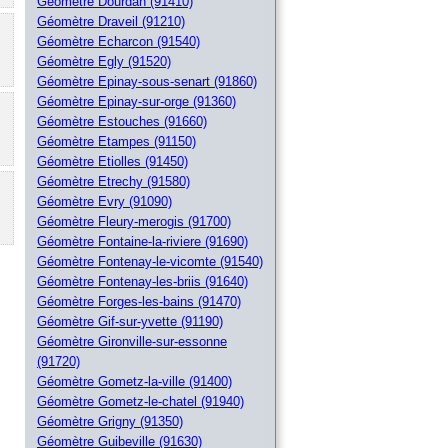
Géomètre Dourdan (91410)
Géomètre Draveil (91210)
Géomètre Echarcon (91540)
Géomètre Egly (91520)
Géomètre Epinay-sous-senart (91860)
Géomètre Epinay-sur-orge (91360)
Géomètre Estouches (91660)
Géomètre Etampes (91150)
Géomètre Etiolles (91450)
Géomètre Etrechy (91580)
Géomètre Evry (91090)
Géomètre Fleury-merogis (91700)
Géomètre Fontaine-la-riviere (91690)
Géomètre Fontenay-le-vicomte (91540)
Géomètre Fontenay-les-briis (91640)
Géomètre Forges-les-bains (91470)
Géomètre Gif-sur-yvette (91190)
Géomètre Gironville-sur-essonne
(91720)
Géomètre Gometz-la-ville (91400)
Géomètre Gometz-le-chatel (91940)
Géomètre Grigny (91350)
Géomètre Guibeville (91630)