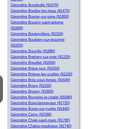
Géomètre Bondoufle (91070)
Géomètre Boullay-les-troux (91470)
Géomètre Bouray-sur-juine (91850)
Géomètre Boussy-saint-antoine
(91800)
Géomètre Boutervilliers (91150)
Géomètre Boutigny-sur-essonne
(91820)
Géomètre Bouville (91880)
Géomètre Bretigny-sur-orge (91220)
Géomètre Breuillet (91650)
Géomètre Breux-jouy (91650)
Géomètre Brieres-les-scelles (91150)
Géomètre Briis-sous-forges (91640)
Géomètre Brouy (91150)
Géomètre Brunoy (91800)
Géomètre Bruyeres-le-chatel (91680)
Géomètre Buno-bonnevaux (91720)
Géomètre Bures-sur-yvette (91440)
Géomètre Cerny (91590)
Géomètre Chalo-saint-mars (91780)
Géomètre Chalou-moulineux (91740)