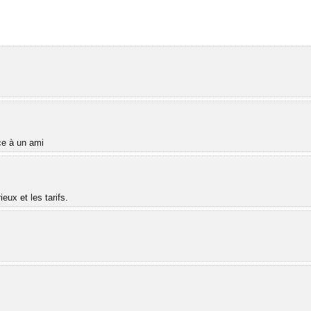
âce à un ami
ux et les tarifs.
.