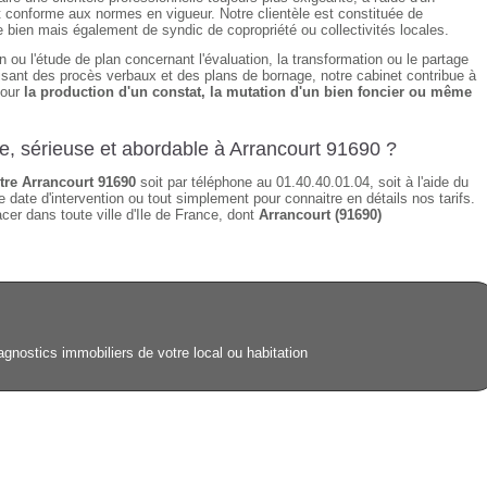
t conforme aux normes en vigueur. Notre clientèle est constituée de
de bien mais également de syndic de copropriété ou collectivités locales.
n ou l'étude de plan concernant l'évaluation, la transformation ou le partage
alisant des procès verbaux et des plans de bornage, notre cabinet contribue à
pour
la production d'un constat, la mutation d'un bien foncier ou même
de, sérieuse et abordable à Arrancourt 91690 ?
re Arrancourt 91690
soit par téléphone au 01.40.40.01.04, soit à l'aide du
 date d'intervention ou tout simplement pour connaitre en détails nos tarifs.
er dans toute ville d'Ile de France, dont
Arrancourt (91690)
agnostics immobiliers de votre local ou habitation