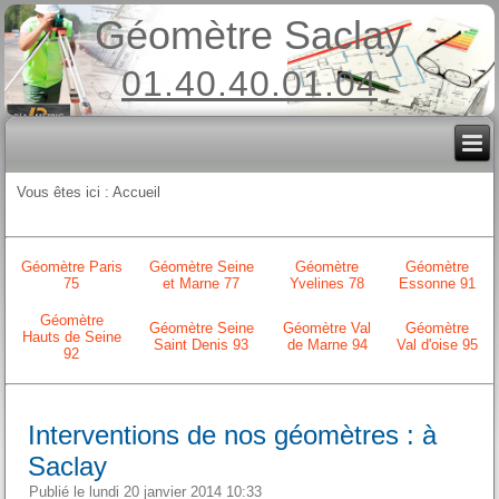
Géomètre Saclay
01.40.40.01.04
Vous êtes ici :
Accueil
Géomètre Paris
Géomètre Seine
Géomètre
Géomètre
75
et Marne 77
Yvelines 78
Essonne 91
Géomètre
Géomètre Seine
Géomètre Val
Géomètre
Hauts de Seine
Saint Denis 93
de Marne 94
Val d'oise 95
92
Interventions de nos géomètres : à
Saclay
Publié le lundi 20 janvier 2014 10:33