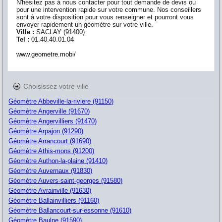
N'hésitez pas à nous contacter pour tout demande de devis ou
pour une intervention rapide sur votre commune. Nos conseillers
sont à votre disposition pour vous renseigner et pourront vous
envoyer rapidement un géomètre sur votre ville.
Ville :
SACLAY
(
91400
)
Tel :
01.40.40.01.04
www.geometre.mobi/
Choisissez votre ville
Géomètre Abbeville-la-riviere (91150)
Géomètre Angerville (91670)
Géomètre Angervilliers (91470)
Géomètre Arpajon (91290)
Géomètre Arrancourt (91690)
Géomètre Athis-mons (91200)
Géomètre Authon-la-plaine (91410)
Géomètre Auvernaux (91830)
Géomètre Auvers-saint-georges (91580)
Géomètre Avrainville (91630)
Géomètre Ballainvilliers (91160)
Géomètre Ballancourt-sur-essonne (91610)
Géomètre Baulne (91590)