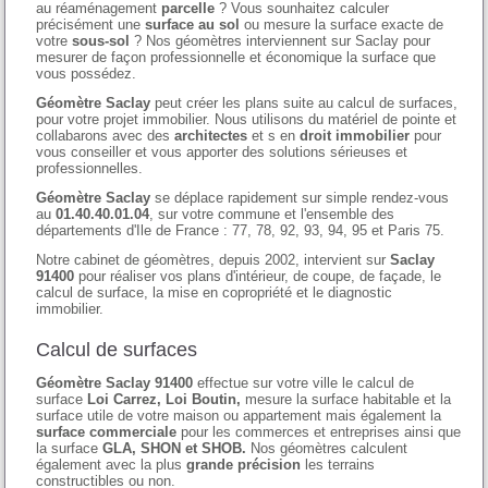
au réaménagement
parcelle
? Vous sounhaitez calculer
précisément une
surface au sol
ou mesure la surface exacte de
votre
sous-sol
? Nos géomètres interviennent sur Saclay pour
mesurer de façon professionnelle et économique la surface que
vous possédez.
Géomètre Saclay
peut créer les plans suite au calcul de surfaces,
pour votre projet immobilier. Nous utilisons du matériel de pointe et
collabarons avec des
architectes
et s en
droit immobilier
pour
vous conseiller et vous apporter des solutions sérieuses et
professionnelles.
Géomètre Saclay
se déplace rapidement sur simple rendez-vous
au
01.40.40.01.04
, sur votre commune et l'ensemble des
départements d'Ile de France : 77, 78, 92, 93, 94, 95 et Paris 75.
Notre cabinet de géomètres, depuis 2002, intervient sur
Saclay
91400
pour réaliser vos plans d'intérieur, de coupe, de façade, le
calcul de surface, la mise en copropriété et le diagnostic
immobilier.
Calcul de surfaces
Géomètre Saclay 91400
effectue sur votre ville le calcul de
surface
Loi Carrez, Loi Boutin,
mesure la surface habitable et la
surface utile de votre maison ou appartement mais également la
surface commerciale
pour les commerces et entreprises ainsi que
la surface
GLA, SHON et SHOB.
Nos géomètres calculent
également avec la plus
grande précision
les terrains
constructibles ou non.