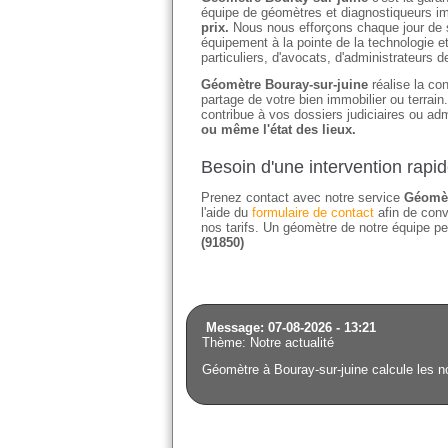
équipe de géomètres et diagnostiqueurs imm
prix.
Nous nous efforçons chaque jour de sat
équipement à la pointe de la technologie e
particuliers, d'avocats, d'administrateurs 
Géomètre Bouray-sur-juine
réalise la con
partage de votre bien immobilier ou terrai
contribue à vos dossiers judiciaires ou adm
ou même l'état des lieux.
Besoin d'une intervention rapi
Prenez contact avec notre service
Géomèt
l'aide du
formulaire de contact
afin de conv
nos tarifs. Un géomètre de notre équipe pe
(91850)
Message: 07-08-2026 - 13:21
Thème: Notre actualité
Géomètre à Bouray-sur-juine calcule les n