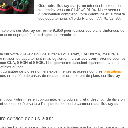
Géomètre Bouray-sur-juine
intervient rapidement
sur rendez-vous au 01.40.40.01.04. Notre secteur
d'intervention comprend votre commune et la totalité
des départements d'Ile de France : 77, 78, 92, 93,
intervient sur
Bouray-sur-juine 91850
pour réaliser vos plans d'intérieur, de
mise en copropriété et le diagnostic immobilier.
e sur votre ville le calcul de surface
Loi Carrez, Loi Boutin,
mesure la
votre maison ou appartement mais également la
surface commerciale
pour les
rface
GLA, SHON et SHOB.
Nos géomètres calculent également avec la
uctibles ou non.
t constitué de professionnels expérimentés et agréés dont les
prestations
ques en matière de prises de mesure, établissement de plans sur
Bouray-
ent pour votre mise en copropriété, en produisant l'état descriptif de division,
nt de copropriété suite à l'acquisition de partie commune sur
Bouray-sur-
re service depuis 2002
ntie d'un travail soigné et des solutions adaptées à votre budget grâce à une