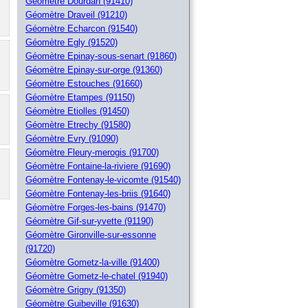
Géomètre Dourdan (91410)
Géomètre Draveil (91210)
Géomètre Echarcon (91540)
Géomètre Egly (91520)
Géomètre Epinay-sous-senart (91860)
Géomètre Epinay-sur-orge (91360)
Géomètre Estouches (91660)
Géomètre Etampes (91150)
Géomètre Etiolles (91450)
Géomètre Etrechy (91580)
Géomètre Evry (91090)
Géomètre Fleury-merogis (91700)
Géomètre Fontaine-la-riviere (91690)
Géomètre Fontenay-le-vicomte (91540)
Géomètre Fontenay-les-briis (91640)
Géomètre Forges-les-bains (91470)
Géomètre Gif-sur-yvette (91190)
Géomètre Gironville-sur-essonne
(91720)
Géomètre Gometz-la-ville (91400)
Géomètre Gometz-le-chatel (91940)
Géomètre Grigny (91350)
Géomètre Guibeville (91630)