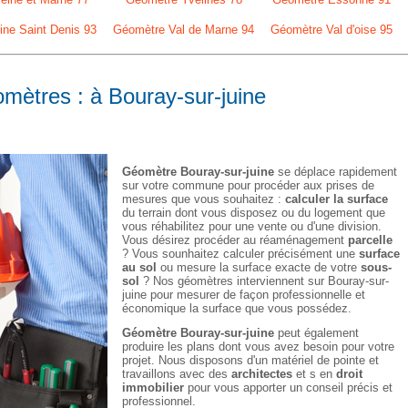
ne Saint Denis 93
Géomètre Val de Marne 94
Géomètre Val d'oise 95
omètres : à Bouray-sur-juine
Géomètre Bouray-sur-juine
se déplace rapidement
sur votre commune pour procéder aux prises de
mesures que vous souhaitez :
calculer la surface
du terrain dont vous disposez ou du logement que
vous réhabilitez pour une vente ou d'une division.
Vous désirez procéder au réaménagement
parcelle
? Vous sounhaitez calculer précisément une
surface
au sol
ou mesure la surface exacte de votre
sous-
sol
? Nos géomètres interviennent sur Bouray-sur-
juine pour mesurer de façon professionnelle et
économique la surface que vous possédez.
Géomètre Bouray-sur-juine
peut également
produire les plans dont vous avez besoin pour votre
projet. Nous disposons d'un matériel de pointe et
travaillons avec des
architectes
et s en
droit
immobilier
pour vous apporter un conseil précis et
professionnel.