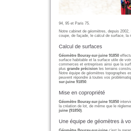
94, 95 et Paris 75.
Notre cabinet de géomètres, depuis 2002, 
coupe, de façade, le calcul de surface, la 
Calcul de surfaces
Géomètre Bouray-sur-juine 91850
effectu
surface habitable et la surface utile de 
commerces et entreprises ainsi que la su
plus
grande précision
les terrains constr
Notre équipe de géomètres topographes es
peuvent répondre à toutes vos problémati
sur-juine 91850
.
Mise en copropriété
Géomètre Bouray-sur-juine 91850
intervi
la création de lot, de même que le règleme
juine (91850)
.
Une équipe de géomètres à vot
Géomètre Bouray-sur-juine
c'est la gara