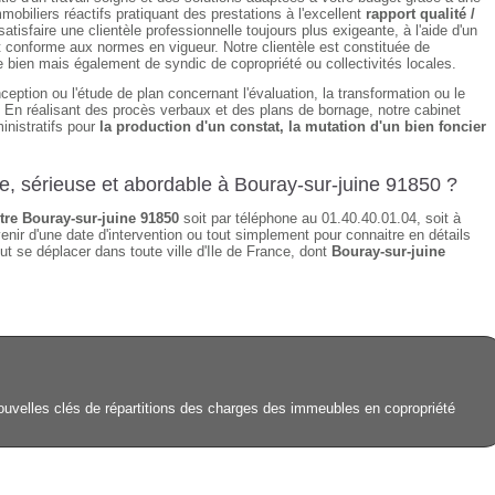
obiliers réactifs pratiquant des prestations à l'excellent
rapport qualité /
isfaire une clientèle professionnelle toujours plus exigeante, à l'aide d'un
t conforme aux normes en vigueur. Notre clientèle est constituée de
de bien mais également de syndic de copropriété ou collectivités locales.
ception ou l'étude de plan concernant l'évaluation, la transformation ou le
n. En réalisant des procès verbaux et des plans de bornage, notre cabinet
inistratifs pour
la production d'un constat, la mutation d'un bien foncier
de, sérieuse et abordable à Bouray-sur-juine 91850 ?
re Bouray-sur-juine 91850
soit par téléphone au 01.40.40.01.04, soit à
enir d'une date d'intervention ou tout simplement pour connaitre en détails
ut se déplacer dans toute ville d'Ile de France, dont
Bouray-sur-juine
ouvelles clés de répartitions des charges des immeubles en copropriété