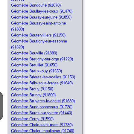
Géomètre Bondoufle (91070)
Géomètre Boullay-les-troux (91470)
Géomètre Bouray-sur-juine (91850)
Géomètre Boussy-saint-antoine
(91800)
Géomètre Boutervilliers (91150)
Géomètre Boutigny-sur-essonne
(91820)
Géomètre Bouville (91880)
Géomètre Bretigny-sur-orge (91220)
Géomètre Breuillet (91650)
Géomètre Breux-jouy (91650)
Géomètre Brieres-les-scelles (91150)
Géomètre Briis-sous-forges (91640)
Géomètre Brouy (91150)
Géomètre Brunoy (91800)
Géomètre Bruyeres-le-chatel (91680)
Géomètre Buno-bonnevaux (91720)
Géomètre Bures-sur-yvette (91440)
Géomètre Cerny (91590)
Géomètre Chalo-saint-mars (91780)
Géomètre Chalou-moulineux (91740)