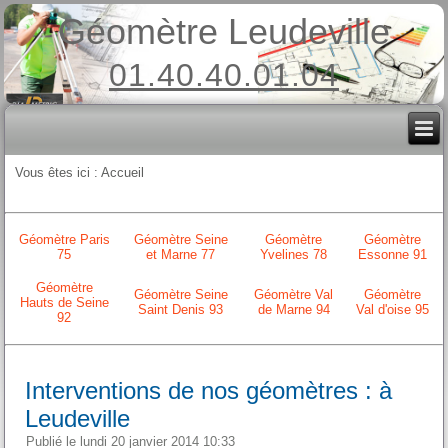
Géomètre Leudeville
01.40.40.01.04
Vous êtes ici :
Accueil
Géomètre Paris
Géomètre Seine
Géomètre
Géomètre
75
et Marne 77
Yvelines 78
Essonne 91
Géomètre
Géomètre Seine
Géomètre Val
Géomètre
Hauts de Seine
Saint Denis 93
de Marne 94
Val d'oise 95
92
Interventions de nos géomètres : à
Leudeville
Publié le lundi 20 janvier 2014 10:33