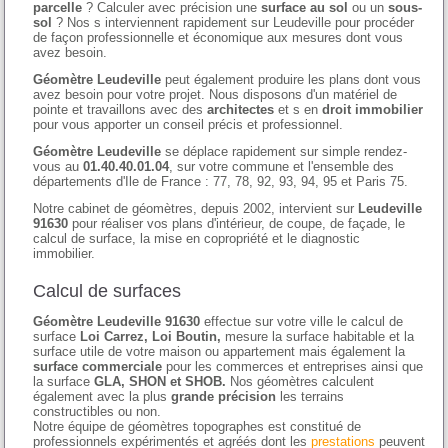
parcelle
? Calculer avec précision une
surface au sol
ou un
sous-
sol
? Nos s interviennent rapidement sur Leudeville pour procéder
de façon professionnelle et économique aux mesures dont vous
avez besoin.
Géomètre Leudeville
peut également produire les plans dont vous
avez besoin pour votre projet. Nous disposons d'un matériel de
pointe et travaillons avec des
architectes
et s en
droit immobilier
pour vous apporter un conseil précis et professionnel.
Géomètre Leudeville
se déplace rapidement sur simple rendez-
vous au
01.40.40.01.04
, sur votre commune et l'ensemble des
départements d'Ile de France : 77, 78, 92, 93, 94, 95 et Paris 75.
Notre cabinet de géomètres, depuis 2002, intervient sur
Leudeville
91630
pour réaliser vos plans d'intérieur, de coupe, de façade, le
calcul de surface, la mise en copropriété et le diagnostic
immobilier.
Calcul de surfaces
Géomètre Leudeville 91630
effectue sur votre ville le calcul de
surface
Loi Carrez, Loi Boutin,
mesure la surface habitable et la
surface utile de votre maison ou appartement mais également la
surface commerciale
pour les commerces et entreprises ainsi que
la surface
GLA, SHON et SHOB.
Nos géomètres calculent
également avec la plus
grande précision
les terrains
constructibles ou non.
Notre équipe de géomètres topographes est constitué de
professionnels expérimentés et agréés dont les
prestations
peuvent