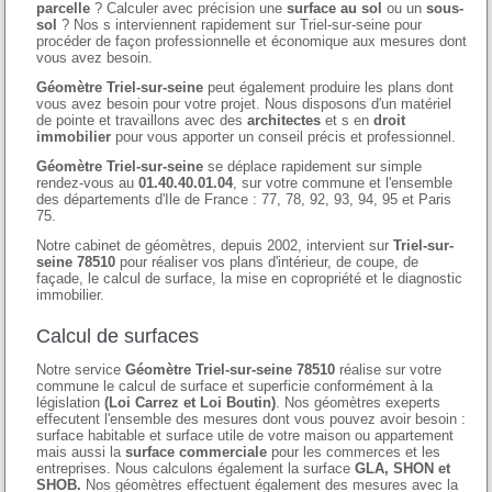
parcelle
? Calculer avec précision une
surface au sol
ou un
sous-
sol
? Nos s interviennent rapidement sur Triel-sur-seine pour
procéder de façon professionnelle et économique aux mesures dont
vous avez besoin.
Géomètre Triel-sur-seine
peut également produire les plans dont
vous avez besoin pour votre projet. Nous disposons d'un matériel
de pointe et travaillons avec des
architectes
et s en
droit
immobilier
pour vous apporter un conseil précis et professionnel.
Géomètre Triel-sur-seine
se déplace rapidement sur simple
rendez-vous au
01.40.40.01.04
, sur votre commune et l'ensemble
des départements d'Ile de France : 77, 78, 92, 93, 94, 95 et Paris
75.
Notre cabinet de géomètres, depuis 2002, intervient sur
Triel-sur-
seine 78510
pour réaliser vos plans d'intérieur, de coupe, de
façade, le calcul de surface, la mise en copropriété et le diagnostic
immobilier.
Calcul de surfaces
Notre service
Géomètre Triel-sur-seine 78510
réalise sur votre
commune le calcul de surface et superficie conformément à la
législation
(Loi Carrez et Loi Boutin)
. Nos géomètres exeperts
effecutent l'ensemble des mesures dont vous pouvez avoir besoin :
surface habitable et surface utile de votre maison ou appartement
mais aussi la
surface commerciale
pour les commerces et les
entreprises. Nous calculons également la surface
GLA, SHON et
SHOB.
Nos géomètres effectuent également des mesures avec la