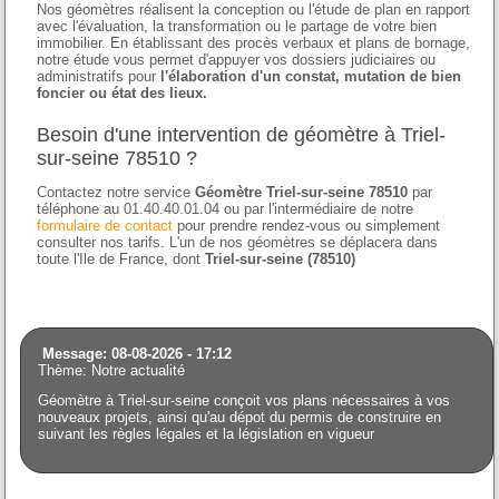
Nos géomètres réalisent la conception ou l'étude de plan en rapport
avec l'évaluation, la transformation ou le partage de votre bien
immobilier. En établissant des procès verbaux et plans de bornage,
notre étude vous permet d'appuyer vos dossiers judiciaires ou
administratifs pour
l'élaboration d'un constat, mutation de bien
foncier ou état des lieux.
Besoin d'une intervention de géomètre à Triel-
sur-seine 78510 ?
Contactez notre service
Géomètre Triel-sur-seine 78510
par
téléphone au 01.40.40.01.04 ou par l'intermédiaire de notre
formulaire de contact
pour prendre rendez-vous ou simplement
consulter nos tarifs. L'un de nos géomètres se déplacera dans
toute l'Ile de France, dont
Triel-sur-seine (78510)
Message: 08-08-2026 - 17:12
Thème: Notre actualité
Géomètre à Triel-sur-seine conçoit vos plans nécessaires à vos
nouveaux projets, ainsi qu'au dépot du permis de construire en
suivant les règles légales et la législation en vigueur