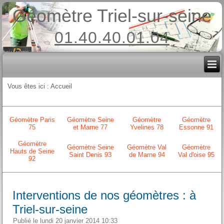
Géomètre Triel-sur-seine
01.40.40.01.04
Vous êtes ici :
Accueil
Géomètre Paris
Géomètre Seine
Géomètre
Géomètre
75
et Marne 77
Yvelines 78
Essonne 91
Géomètre
Géomètre Seine
Géomètre Val
Géomètre
Hauts de Seine
Saint Denis 93
de Marne 94
Val d'oise 95
92
Interventions de nos géomètres : à
Triel-sur-seine
Publié le lundi 20 janvier 2014 10:33