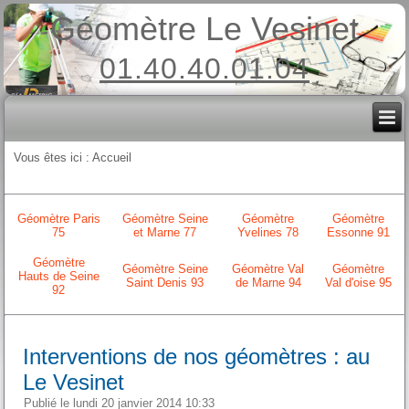
Géomètre Le Vesinet
01.40.40.01.04
Vous êtes ici :
Accueil
Géomètre Paris
Géomètre Seine
Géomètre
Géomètre
75
et Marne 77
Yvelines 78
Essonne 91
Géomètre
Géomètre Seine
Géomètre Val
Géomètre
Hauts de Seine
Saint Denis 93
de Marne 94
Val d'oise 95
92
Interventions de nos géomètres : au
Le Vesinet
Publié le lundi 20 janvier 2014 10:33