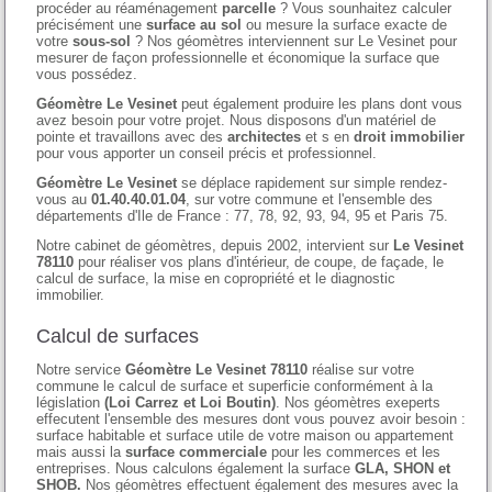
procéder au réaménagement
parcelle
? Vous sounhaitez calculer
précisément une
surface au sol
ou mesure la surface exacte de
votre
sous-sol
? Nos géomètres interviennent sur Le Vesinet pour
mesurer de façon professionnelle et économique la surface que
vous possédez.
Géomètre Le Vesinet
peut également produire les plans dont vous
avez besoin pour votre projet. Nous disposons d'un matériel de
pointe et travaillons avec des
architectes
et s en
droit immobilier
pour vous apporter un conseil précis et professionnel.
Géomètre Le Vesinet
se déplace rapidement sur simple rendez-
vous au
01.40.40.01.04
, sur votre commune et l'ensemble des
départements d'Ile de France : 77, 78, 92, 93, 94, 95 et Paris 75.
Notre cabinet de géomètres, depuis 2002, intervient sur
Le Vesinet
78110
pour réaliser vos plans d'intérieur, de coupe, de façade, le
calcul de surface, la mise en copropriété et le diagnostic
immobilier.
Calcul de surfaces
Notre service
Géomètre Le Vesinet 78110
réalise sur votre
commune le calcul de surface et superficie conformément à la
législation
(Loi Carrez et Loi Boutin)
. Nos géomètres exeperts
effecutent l'ensemble des mesures dont vous pouvez avoir besoin :
surface habitable et surface utile de votre maison ou appartement
mais aussi la
surface commerciale
pour les commerces et les
entreprises. Nous calculons également la surface
GLA, SHON et
SHOB.
Nos géomètres effectuent également des mesures avec la