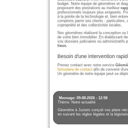
budget. Notre équipe de géomètres et diagn
proposent des prestations au meilleur
rapp
professionnels toujours plus exigeants. Po
à la pointe de la technologie et, bien en
comptons parmi ses clients : particuliers
copropriété et des collectivités locales.
Nos géomètres réalisent la conception ou l'
de votre bien immobilier. En établissant 
vos dossiers judiciaires ou administratifs 
lieux.
Besoin d'une intervention rapi
Prenez contact avec notre service
Géomèt
formulaire de contact
afin de convenir d'une
Un géomètre de notre équipe peut se déplac
Message: 09-08-2026 - 12:58
Thème: Notre actualité
Géomètre à Juziers conçoit vos plans néce
en suivant les règles légales et la législat