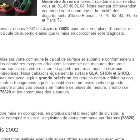
Géomètre Juziers
intervient rapidement sur rendez-
vous au 01.40.40.01.04. Notre secteur d'intervention
comprend votre commune et la totalité des
départements d'Ile de France : 77, 78, 92, 93, 94, 95
et Paris 75.
tervient depuis 2002 sur
Juziers 78820
pour créer vos plans d'intérieur, de
alcule de superficie ainsi que la mise en copropriété et le diagnostic
lise sur votre commune le calcul de surface et superficie conformément à
Nos géomètres exeperts effecutent l'ensemble des mesures dont vous
 surface utile de votre maison ou appartement mais aussi la
surface
ntreprises. Nous calculons également la surface
GLA, SHON et SHOB.
mesures avec la plus
grande précision
les terrains constructibles ou non.
mètres topographes agréés, constituée de professionnels de grande
pondre à tous vos besoins en matière de prises de mesure, création de
 78820
et les communes des alentours.
tre mise en copropriété, en produisant l'état descriptif de division, la
de copropriété suite à l'acquisition de partie commune sur
Juziers (78820)
.
is 2002
e prestation réalisée avec soin et des offres en adéquation avec votre