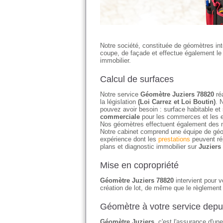
Notre société, constituée de géomètres in
coupe, de façade et effectue également le c
immobilier.
Calcul de surfaces
Notre service
Géomètre Juziers 78820
réa
la législation
(Loi Carrez et Loi Boutin)
. 
pouvez avoir besoin : surface habitable et
commerciale
pour les commerces et les e
Nos géomètres effectuent également des 
Notre cabinet comprend une équipe de géo
expérience dont les
prestations
peuvent ré
plans et diagnostic immobilier sur
Juziers
Mise en copropriété
Géomètre Juziers 78820
intervient pour vo
création de lot, de même que le règlement 
Géomètre à votre service depu
Géomètre Juziers
, c'est l'assurance d'un