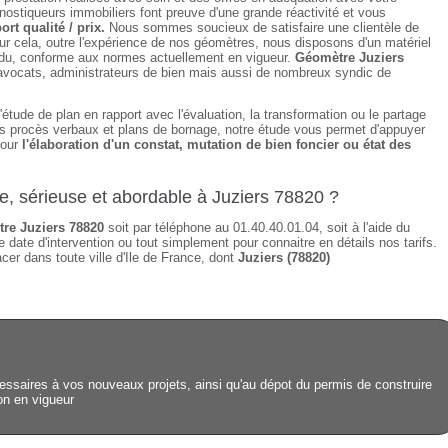
ostiqueurs immobiliers font preuve d'une grande réactivité et vous
ort qualité / prix.
Nous sommes soucieux de satisfaire une clientèle de
ur cela, outre l'expérience de nos géomètres, nous disposons d'un matériel
tendu, conforme aux normes actuellement en vigueur.
Géomètre Juziers
, avocats, administrateurs de bien mais aussi de nombreux syndic de
étude de plan en rapport avec l'évaluation, la transformation ou le partage
des procès verbaux et plans de bornage, notre étude vous permet d'appuyer
pour
l'élaboration d'un constat, mutation de bien foncier ou état des
de, sérieuse et abordable à Juziers 78820 ?
re Juziers 78820
soit par téléphone au 01.40.40.01.04, soit à l'aide du
 date d'intervention ou tout simplement pour connaitre en détails nos tarifs.
er dans toute ville d'Ile de France, dont
Juziers (78820)
ssaires à vos nouveaux projets, ainsi qu'au dépot du permis de construire
ion en vigueur