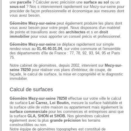
une
parcelle
? Calculer avec précision une
surface au sol
ou un
sous-sol
? Nos s interviennent rapidement sur Mezy-sur-seine pour
procéder de façon professionnelle et économique aux mesures dont
vous avez besoin.
Géomètre Mezy-sur-seine
peut également produire les plans dont
vous avez besoin pour votre projet. Nous disposons d'un matériel
de pointe et travaillons avec des
architectes
et s en
droit
immobilier
pour vous apporter un conseil précis et professionnel.
Géomètre Mezy-sur-seine
se déplace rapidement sur simple
rendez-vous au
01.40.40.01.04
, sur votre commune et l'ensemble
des départements d'Ile de France : 77, 78, 92, 93, 94, 95 et Paris
75.
Notre cabinet de géomètres, depuis 2002, intervient sur
Mezy-sur-
seine 78250
pour réaliser vos plans d'intérieur, de coupe, de
façade, le calcul de surface, la mise en copropriété et le diagnostic
immobilier.
Calcul de surfaces
Géomètre Mezy-sur-seine 78250
effectue sur votre ville le calcul
de surface
Loi Carrez, Loi Boutin,
mesure la surface habitable et
la surface utile de votre maison ou appartement mais également la
surface commerciale
pour les commerces et entreprises ainsi que
la surface
GLA, SHON et SHOB.
Nos géomètres calculent
également avec la plus
grande précision
les terrains
constructibles ou non.
Notre équipe de géomètres topographes est constitué de