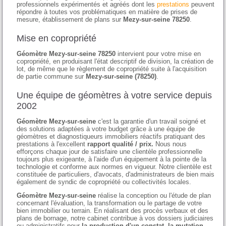
professionnels expérimentés et agréés dont les
prestations
peuvent
répondre à toutes vos problématiques en matière de prises de
mesure, établissement de plans sur
Mezy-sur-seine 78250
.
Mise en copropriété
Géomètre Mezy-sur-seine 78250
intervient pour votre mise en
copropriété, en produisant l'état descriptif de division, la création de
lot, de même que le règlement de copropriété suite à l'acquisition
de partie commune sur
Mezy-sur-seine (78250)
.
Une équipe de géomètres à votre service depuis
2002
Géomètre Mezy-sur-seine
c'est la garantie d'un travail soigné et
des solutions adaptées à votre budget grâce à une équipe de
géomètres et diagnostiqueurs immobiliers réactifs pratiquant des
prestations à l'excellent
rapport qualité / prix.
Nous nous
efforçons chaque jour de satisfaire une clientèle professionnelle
toujours plus exigeante, à l'aide d'un équipement à la pointe de la
technologie et conforme aux normes en vigueur. Notre clientèle est
constituée de particuliers, d'avocats, d'administrateurs de bien mais
également de syndic de copropriété ou collectivités locales.
Géomètre Mezy-sur-seine
réalise la conception ou l'étude de plan
concernant l'évaluation, la transformation ou le partage de votre
bien immobilier ou terrain. En réalisant des procès verbaux et des
plans de bornage, notre cabinet contribue à vos dossiers judiciaires
ou administratifs pour
la production d'un constat, la mutation