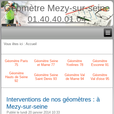
Géomètre Mezy-sur-seine
01.40.40.01.04
Vous êtes ici :
Accueil
Géomètre Paris
Géomètre Seine
Géomètre
Géomètre
75
et Marne 77
Yvelines 78
Essonne 91
Géomètre
Géomètre Seine
Géomètre Val
Géomètre
Hauts de Seine
Saint Denis 93
de Marne 94
Val d'oise 95
92
Interventions de nos géomètres : à
Mezy-sur-seine
Publié le lundi 20 janvier 2014 10:33