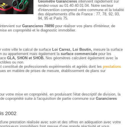
Géomètre Garancieres
intervient rapidement sur
rendez-vous au 01.40.40.01.04. Notre secteur
d'intervention comprend votre commune et la totalité
des départements d'Ile de France : 77, 78, 92, 93,
94, 95 et Paris 75.
intervient sur
Garancieres 78890
pour réaliser vos plans d'intérieur, de
mise en copropriété et le diagnostic immobilier.
 votre ville le calcul de surface
Loi Carrez, Loi Boutin,
mesure la surface
ison ou appartement mais également la
surface commerciale
pour les
rface
GLA, SHON et SHOB.
Nos géomètres calculent également avec la
uctibles ou non.
t constitué de professionnels expérimentés et agréés dont les
prestations
ues en matière de prises de mesure, établissement de plans sur
our votre mise en copropriété, en produisant l'état descriptif de division, la
de copropriété suite à l'acquisition de partie commune sur
Garancieres
is 2002
 d'une prestation réalisée avec soin et des offres en adéquation avec votre
ostiqueurs immobiliers font preuve d'une grande réactivité et vous