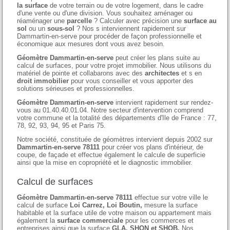
la surface
de votre terrain ou de votre logement, dans le cadre
d'une vente ou d'une division. Vous souhaitez aménager ou
réaménager une
parcelle
? Calculer avec précision une
surface au
sol
ou un
sous-sol
? Nos s interviennent rapidement sur
Dammartin-en-serve pour procéder de façon professionnelle et
économique aux mesures dont vous avez besoin.
Géomètre Dammartin-en-serve
peut créer les plans suite au
calcul de surfaces, pour votre projet immobilier. Nous utilisons du
matériel de pointe et collabarons avec des
architectes
et s en
droit immobilier
pour vous conseiller et vous apporter des
solutions sérieuses et professionnelles.
Géomètre Dammartin-en-serve
intervient rapidement sur rendez-
vous au 01.40.40.01.04. Notre secteur d'intervention comprend
votre commune et la totalité des départements d'Ile de France : 77,
78, 92, 93, 94, 95 et Paris 75.
Notre société, constituée de géomètres intervient depuis 2002 sur
Dammartin-en-serve 78111
pour créer vos plans d'intérieur, de
coupe, de façade et effectue également le calcule de superficie
ainsi que la mise en copropriété et le diagnostic immobilier.
Calcul de surfaces
Géomètre Dammartin-en-serve 78111
effectue sur votre ville le
calcul de surface
Loi Carrez, Loi Boutin,
mesure la surface
habitable et la surface utile de votre maison ou appartement mais
également la
surface commerciale
pour les commerces et
entreprises ainsi que la surface
GLA, SHON et SHOB.
Nos