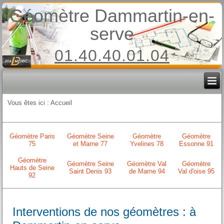
Géomètre Dammartin-en-
serve
01.40.40.01.04
Vous êtes ici :
Accueil
Géomètre Paris
Géomètre Seine
Géomètre
Géomètre
75
et Marne 77
Yvelines 78
Essonne 91
Géomètre
Géomètre Seine
Géomètre Val
Géomètre
Hauts de Seine
Saint Denis 93
de Marne 94
Val d'oise 95
92
Interventions de nos géomètres : à