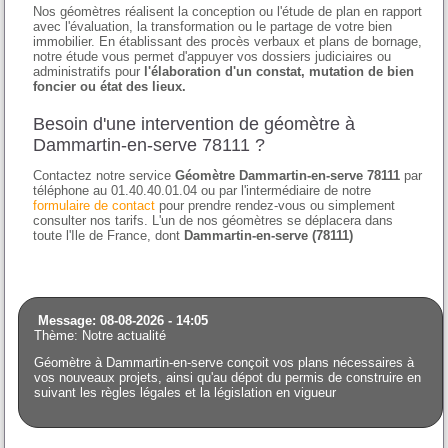
Nos géomètres réalisent la conception ou l'étude de plan en rapport
avec l'évaluation, la transformation ou le partage de votre bien
immobilier. En établissant des procès verbaux et plans de bornage,
notre étude vous permet d'appuyer vos dossiers judiciaires ou
administratifs pour
l'élaboration d'un constat, mutation de bien
foncier ou état des lieux.
Besoin d'une intervention de géomètre à
Dammartin-en-serve 78111 ?
Contactez notre service
Géomètre Dammartin-en-serve 78111
par
téléphone au 01.40.40.01.04 ou par l'intermédiaire de notre
formulaire de contact
pour prendre rendez-vous ou simplement
consulter nos tarifs. L'un de nos géomètres se déplacera dans
toute l'Ile de France, dont
Dammartin-en-serve (78111)
Message: 08-08-2026 - 14:05
Thème: Notre actualité
Géomètre à Dammartin-en-serve conçoit vos plans nécessaires à
vos nouveaux projets, ainsi qu'au dépot du permis de construire en
suivant les règles légales et la législation en vigueur