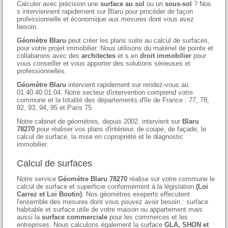
Calculer avec précision une
surface au sol
ou un
sous-sol
? Nos
s interviennent rapidement sur Blaru pour procéder de façon
professionnelle et économique aux mesures dont vous avez
besoin.
Géomètre Blaru
peut créer les plans suite au calcul de surfaces,
pour votre projet immobilier. Nous utilisons du matériel de pointe et
collabarons avec des
architectes
et s en
droit immobilier
pour
vous conseiller et vous apporter des solutions sérieuses et
professionnelles.
Géomètre Blaru
intervient rapidement sur rendez-vous au
01.40.40.01.04. Notre secteur d'intervention comprend votre
commune et la totalité des départements d'Ile de France : 77, 78,
92, 93, 94, 95 et Paris 75.
Notre cabinet de géomètres, depuis 2002, intervient sur
Blaru
78270
pour réaliser vos plans d'intérieur, de coupe, de façade, le
calcul de surface, la mise en copropriété et le diagnostic
immobilier.
Calcul de surfaces
Notre service
Géomètre Blaru 78270
réalise sur votre commune le
calcul de surface et superficie conformément à la législation
(Loi
Carrez et Loi Boutin)
. Nos géomètres exeperts effecutent
l'ensemble des mesures dont vous pouvez avoir besoin : surface
habitable et surface utile de votre maison ou appartement mais
aussi la
surface commerciale
pour les commerces et les
entreprises. Nous calculons également la surface
GLA, SHON et