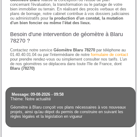
concernant l'évaluation, la transformation ou le partage de votre
bien immobilier ou terrain. En réalisant des procès verbaux et des
plans de bornage, notre cabinet contribue à vos dossiers judiciaires
ou administratifs pour
la production d'un constat, la mutation
d'un bien foncier ou même l'état des lieux.
Besoin d'une intervention de géomètre à Blaru
78270 ?
Contactez notre service
Géomètre Blaru 78270
par téléphone au
01.40.40.01.04 ou par l'intermédiaire de notre
formulaire de contact
pour prendre rendez-vous ou simplement consulter nos tarifs. L'un
de nos géomètres se déplacera dans toute l'Ile de France, dont
Blaru (78270)
Message: 09-08-2026 - 09:58
Thème: Notre actualité
Géomètre à Blaru conçoit vos plans nécessaires à vos nouveaux
projets, ainsi qu'au dépot du permis de construire en suivant les
règles légales et la législation en vigueur