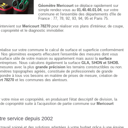
Géomètre Mericourt
se déplace rapidement sur
simple rendez-vous au
01.40.40.01.04
, sur votre
commune et l'ensemble des départements d'Ile de
France : 77, 78, 92, 93, 94, 95 et Paris 75.
intervient sur
Mericourt 78270
pour réaliser vos plans d'intérieur, de coupe,
 copropriété et le diagnostic immobilier.
réalise sur votre commune le calcul de surface et superficie conformément
. Nos géomètres exeperts effecutent l'ensemble des mesures dont vous
 surface utile de votre maison ou appartement mais aussi la
surface
ntreprises. Nous calculons également la surface
GLA, SHON et SHOB.
mesures avec la plus
grande précision
les terrains constructibles ou non.
mètres topographes agréés, constituée de professionnels de grande
pondre à tous vos besoins en matière de prises de mesure, création de
rt 78270
et les communes des alentours.
 votre mise en copropriété, en produisant l'état descriptif de division, la
de copropriété suite à l'acquisition de partie commune sur
Mericourt
re service depuis 2002
n travail soigné et des solutions adaptées à votre budget grâce à une équipe