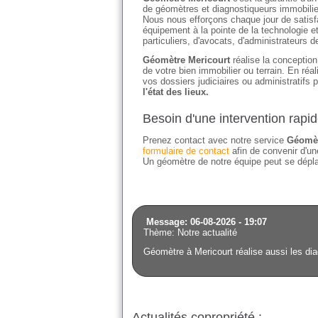
de géomètres et diagnostiqueurs immobilier
Nous nous efforçons chaque jour de satisfai
équipement à la pointe de la technologie e
particuliers, d'avocats, d'administrateurs 
Géomètre Mericourt
réalise la conception
de votre bien immobilier ou terrain. En ré
vos dossiers judiciaires ou administratifs 
l'état des lieux.
Besoin d'une intervention rapi
Prenez contact avec notre service
Géomèt
formulaire de contact
afin de convenir d'une
Un géomètre de notre équipe peut se déplac
Message: 06-08-2026 - 19:07
Thème: Notre actualité
Géomètre à Mericourt réalise aussi les dia
Actualités copropriété :