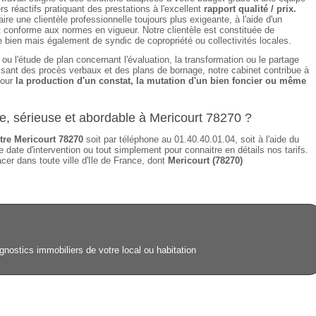
s réactifs pratiquant des prestations à l'excellent
rapport qualité / prix.
re une clientèle professionnelle toujours plus exigeante, à l'aide d'un
t conforme aux normes en vigueur. Notre clientèle est constituée de
de bien mais également de syndic de copropriété ou collectivités locales.
 ou l'étude de plan concernant l'évaluation, la transformation ou le partage
alisant des procès verbaux et des plans de bornage, notre cabinet contribue à
pour
la production d'un constat, la mutation d'un bien foncier ou même
de, sérieuse et abordable à Mericourt 78270 ?
re Mericourt 78270
soit par téléphone au 01.40.40.01.04, soit à l'aide du
 date d'intervention ou tout simplement pour connaitre en détails nos tarifs.
er dans toute ville d'Ile de France, dont
Mericourt (78270)
gnostics immobiliers de votre local ou habitation