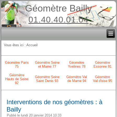
Géomètre Bailly
01.40.40.01.04
Vous êtes ici :
Accueil
Géomètre Paris
Géomètre Seine
Géomètre
Géomètre
75
et Marne 77
Yvelines 78
Essonne 91
Géomètre
Géomètre Seine
Géomètre Val
Géomètre
Hauts de Seine
Saint Denis 93
de Marne 94
Val d'oise 95
92
Interventions de nos géomètres : à
Bailly
Publié le lundi 20 janvier 2014 10:33