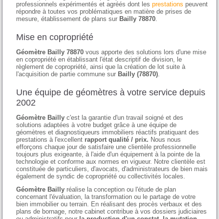
professionnels expérimentés et agréés dont les
prestations
peuvent
répondre à toutes vos problématiques en matière de prises de
mesure, établissement de plans sur
Bailly 78870
.
Mise en copropriété
Géomètre Bailly 78870
vous apporte des solutions lors d'une mise
en copropriété en établissant l'état descriptif de division, le
règlement de copropriété, ainsi que la création de lot suite à
l'acquisition de partie commune sur
Bailly (78870)
.
Une équipe de géomètres à votre service depuis
2002
Géomètre Bailly
c'est la garantie d'un travail soigné et des
solutions adaptées à votre budget grâce à une équipe de
géomètres et diagnostiqueurs immobiliers réactifs pratiquant des
prestations à l'excellent
rapport qualité / prix.
Nous nous
efforçons chaque jour de satisfaire une clientèle professionnelle
toujours plus exigeante, à l'aide d'un équipement à la pointe de la
technologie et conforme aux normes en vigueur. Notre clientèle est
constituée de particuliers, d'avocats, d'administrateurs de bien mais
également de syndic de copropriété ou collectivités locales.
Géomètre Bailly
réalise la conception ou l'étude de plan
concernant l'évaluation, la transformation ou le partage de votre
bien immobilier ou terrain. En réalisant des procès verbaux et des
plans de bornage, notre cabinet contribue à vos dossiers judiciaires
ou administratifs pour
la production d'un constat, la mutation