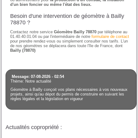
d'un bien foncier ou même l'état des lieux.
Besoin d'une intervention de géomètre à Bailly
78870 ?
Contactez notre service
Géomètre Bailly 78870
par téléphone au
01.40.40.01.04 ou par l'intermédiaire de notre
formulaire de contact
pour prendre rendez-vous ou simplement consulter nos tarifs. L'un
de nos géomètres se déplacera dans toute l'Ile de France, dont
Bailly (78870)
Message: 07-08-2026 - 02:54
Thème: Notre actualité
Géomètre à Bailly conçoit vos plans nécessaires à vos nouveaux
projets, ainsi qu'au dépot du permis de construire en suivant les
règles légales et la législation en vigueur
Actualités copropriété :