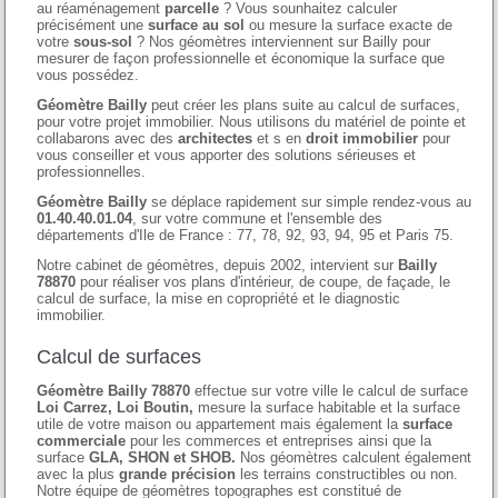
au réaménagement
parcelle
? Vous sounhaitez calculer
précisément une
surface au sol
ou mesure la surface exacte de
votre
sous-sol
? Nos géomètres interviennent sur Bailly pour
mesurer de façon professionnelle et économique la surface que
vous possédez.
Géomètre Bailly
peut créer les plans suite au calcul de surfaces,
pour votre projet immobilier. Nous utilisons du matériel de pointe et
collabarons avec des
architectes
et s en
droit immobilier
pour
vous conseiller et vous apporter des solutions sérieuses et
professionnelles.
Géomètre Bailly
se déplace rapidement sur simple rendez-vous au
01.40.40.01.04
, sur votre commune et l'ensemble des
départements d'Ile de France : 77, 78, 92, 93, 94, 95 et Paris 75.
Notre cabinet de géomètres, depuis 2002, intervient sur
Bailly
78870
pour réaliser vos plans d'intérieur, de coupe, de façade, le
calcul de surface, la mise en copropriété et le diagnostic
immobilier.
Calcul de surfaces
Géomètre Bailly 78870
effectue sur votre ville le calcul de surface
Loi Carrez, Loi Boutin,
mesure la surface habitable et la surface
utile de votre maison ou appartement mais également la
surface
commerciale
pour les commerces et entreprises ainsi que la
surface
GLA, SHON et SHOB.
Nos géomètres calculent également
avec la plus
grande précision
les terrains constructibles ou non.
Notre équipe de géomètres topographes est constitué de