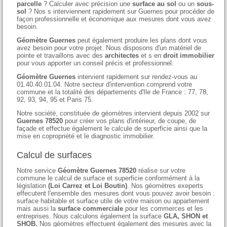
parcelle
? Calculer avec précision une
surface au sol
ou un
sous-
sol
? Nos s interviennent rapidement sur Guernes pour procéder de
façon professionnelle et économique aux mesures dont vous avez
besoin.
Géomètre Guernes
peut également produire les plans dont vous
avez besoin pour votre projet. Nous disposons d'un matériel de
pointe et travaillons avec des
architectes
et s en
droit immobilier
pour vous apporter un conseil précis et professionnel.
Géomètre Guernes
intervient rapidement sur rendez-vous au
01.40.40.01.04. Notre secteur d'intervention comprend votre
commune et la totalité des départements d'Ile de France : 77, 78,
92, 93, 94, 95 et Paris 75.
Notre société, constituée de géomètres intervient depuis 2002 sur
Guernes 78520
pour créer vos plans d'intérieur, de coupe, de
façade et effectue également le calcule de superficie ainsi que la
mise en copropriété et le diagnostic immobilier.
Calcul de surfaces
Notre service
Géomètre Guernes 78520
réalise sur votre
commune le calcul de surface et superficie conformément à la
législation
(Loi Carrez et Loi Boutin)
. Nos géomètres exeperts
effecutent l'ensemble des mesures dont vous pouvez avoir besoin :
surface habitable et surface utile de votre maison ou appartement
mais aussi la
surface commerciale
pour les commerces et les
entreprises. Nous calculons également la surface
GLA, SHON et
SHOB.
Nos géomètres effectuent également des mesures avec la