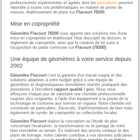
professionnels expérimentés et agréés dont les
prestations
peuvent
répondre à toutes vos problématiques en matière de prises de
mesure, établissement de plans sur
Flacourt 78200
.
Mise en copropriété
Géomètre Flacourt 78200
vous apporte des solutions lors d'une
mise en copropriété en établissant l'état descriptif de division, le
règlement de copropriété, ainsi que la création de lot suite à
l'acquisition de partie commune sur
Flacourt (78200)
.
Une équipe de géomètres à votre service depuis
2002
Géomètre Flacourt
c'est la garantie d'un travail soigné et des
solutions adaptées à votre budget grâce à une équipe de
géomètres et diagnostiqueurs immobiliers réactifs pratiquant des
prestations à l'excellent
rapport qualité / prix.
Nous nous
efforçons chaque jour de satisfaire une clientèle professionnelle
toujours plus exigeante, à l'aide d'un équipement à la pointe de la
technologie et conforme aux normes en vigueur. Notre clientèle est
constituée de particuliers, d'avocats, d'administrateurs de bien mais
également de syndic de copropriété ou collectivités locales.
Géomètre Flacourt
réalise la conception ou l'étude de plan
concernant l'évaluation, la transformation ou le partage de votre
bien immobilier ou terrain. En réalisant des procès verbaux et des
plans de bornage, notre cabinet contribue à vos dossiers judiciaires
ou administratifs pour
la production d'un constat, la mutation