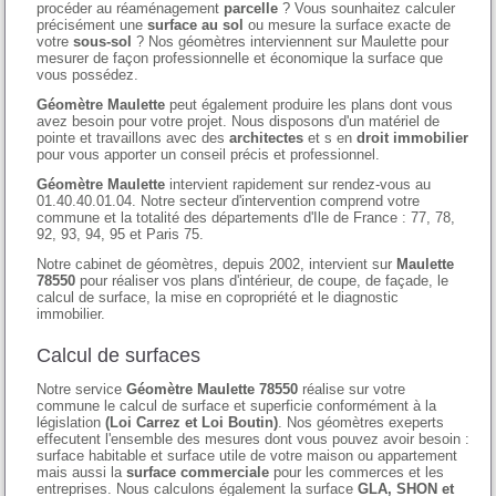
procéder au réaménagement
parcelle
? Vous sounhaitez calculer
précisément une
surface au sol
ou mesure la surface exacte de
votre
sous-sol
? Nos géomètres interviennent sur Maulette pour
mesurer de façon professionnelle et économique la surface que
vous possédez.
Géomètre Maulette
peut également produire les plans dont vous
avez besoin pour votre projet. Nous disposons d'un matériel de
pointe et travaillons avec des
architectes
et s en
droit immobilier
pour vous apporter un conseil précis et professionnel.
Géomètre Maulette
intervient rapidement sur rendez-vous au
01.40.40.01.04. Notre secteur d'intervention comprend votre
commune et la totalité des départements d'Ile de France : 77, 78,
92, 93, 94, 95 et Paris 75.
Notre cabinet de géomètres, depuis 2002, intervient sur
Maulette
78550
pour réaliser vos plans d'intérieur, de coupe, de façade, le
calcul de surface, la mise en copropriété et le diagnostic
immobilier.
Calcul de surfaces
Notre service
Géomètre Maulette 78550
réalise sur votre
commune le calcul de surface et superficie conformément à la
législation
(Loi Carrez et Loi Boutin)
. Nos géomètres exeperts
effecutent l'ensemble des mesures dont vous pouvez avoir besoin :
surface habitable et surface utile de votre maison ou appartement
mais aussi la
surface commerciale
pour les commerces et les
entreprises. Nous calculons également la surface
GLA, SHON et