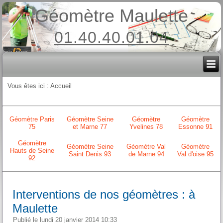
Géomètre Maulette
01.40.40.01.04
Vous êtes ici :
Accueil
Géomètre Paris
Géomètre Seine
Géomètre
Géomètre
75
et Marne 77
Yvelines 78
Essonne 91
Géomètre
Géomètre Seine
Géomètre Val
Géomètre
Hauts de Seine
Saint Denis 93
de Marne 94
Val d'oise 95
92
Interventions de nos géomètres : à
Maulette
Publié le lundi 20 janvier 2014 10:33