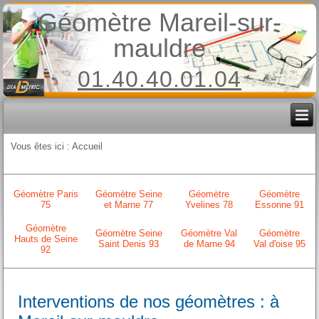
Géomètre Mareil-sur-
mauldre
01.40.40.01.04
Vous êtes ici :
Accueil
Géomètre Paris
Géomètre Seine
Géomètre
Géomètre
75
et Marne 77
Yvelines 78
Essonne 91
Géomètre
Géomètre Seine
Géomètre Val
Géomètre
Hauts de Seine
Saint Denis 93
de Marne 94
Val d'oise 95
92
Interventions de nos géomètres : à