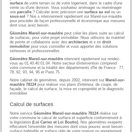
surface
de votre terrain ou de votre logement, dans le cadre d'une
vente ou d'une division. Vous souhaitez aménager ou réaménager
une
parcelle
? Calculer avec précision une
surface au sol
ou un
sous-sol
? Nos s interviennent rapidement sur Mareil-sur-mauldre
pour procéder de façon professionnelle et économique aux mesures
dont vous avez besoin.
Géomètre Mareil-sur-mauldre
peut créer les plans suite au calcul
de surfaces, pour votre projet immobilier. Nous utilisons du matériel
de pointe et collabarons avec des
architectes
et s en
droit
immobilier
pour vous conseiller et vous apporter des solutions
sérieuses et professionnelles.
Géomètre Mareil-sur-mauldre
intervient rapidement sur rendez-
vous au 01.40.40.01.04. Notre secteur d'intervention comprend
votre commune et la totalité des départements d'Ile de France : 77,
78, 92, 93, 94, 95 et Paris 75.
Notre cabinet de géomètres, depuis 2002, intervient sur
Mareil-sur-
mauldre 78124
pour réaliser vos plans d'intérieur, de coupe, de
façade, le calcul de surface, la mise en copropriété et le diagnostic
immobilier.
Calcul de surfaces
Notre service
Géomètre Mareil-sur-mauldre 78124
réalise sur
votre commune le calcul de surface et superficie conformément à
la législation
(Loi Carrez et Loi Boutin)
. Nos géomètres exeperts
effecutent l'ensemble des mesures dont vous pouvez avoir besoin :
surface habitable et surface utile de votre maison ou appartement