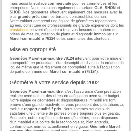
mais aussi la
surface commerciale
pour les commerces et les
entreprises. Nous calculons également la surface
GLA, SHON et
SHOB.
Nos géomètres effectuent également des mesures avec la
plus
grande précision
les terrains constructibles ou non.
Notre cabinet comprend une équipe de géomètres topographes
agréés, constituée de professionnels de grande expérience dont les
prestations
peuvent répondre à tous vos besoins en matière de
prises de mesure, création de plans et diagnostic immobilier sur
Mareil-sur-mauldre 78124
et les communes des alentours.
Mise en copropriété
Géomètre Mareil-sur-mauldre 78124
intervient pour votre mise en
copropriété, en produisant l'état descriptif de division, la création de
lot, de même que le règlement de copropriété suite à l'acquisition
de partie commune sur
Mareil-sur-mauldre (78124)
.
Géomètre à votre service depuis 2002
Géomètre Mareil-sur-mauldre
, c'est l'assurance d'une prestation
réalisée avec soin et des offres en adéquation avec votre budget.
Notre équipe de géomètres et diagnostiqueurs immobiliers font
preuve d'une grande réactivité et vous proposent des prestations au
meilleur
rapport qualité / prix.
Nous sommes soucieux de
satisfaire une clientèle de professionnels toujours plus exigeants.
Pour cela, outre l'expérience de nos géomètres, nous disposons
d'un matériel à la pointe de la technologie et, bien entendu,
conforme aux normes actuellement en vigueur.
Géomètre Mareil-
sur-mauldre
comptons parmi ses clients : particuliers, avocats,