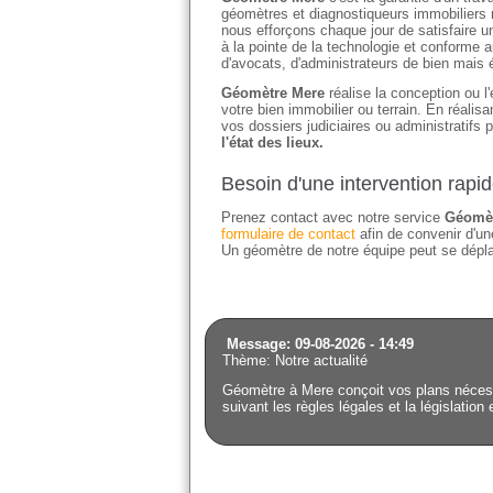
géomètres et diagnostiqueurs immobiliers r
nous efforçons chaque jour de satisfaire un
à la pointe de la technologie et conforme a
d'avocats, d'administrateurs de bien mais 
Géomètre Mere
réalise la conception ou l'
votre bien immobilier ou terrain. En réali
vos dossiers judiciaires ou administratifs 
l'état des lieux.
Besoin d'une intervention rapi
Prenez contact avec notre service
Géomèt
formulaire de contact
afin de convenir d'une
Un géomètre de notre équipe peut se déplac
Message: 09-08-2026 - 14:49
Thème: Notre actualité
Géomètre à Mere conçoit vos plans nécessa
suivant les règles légales et la législation