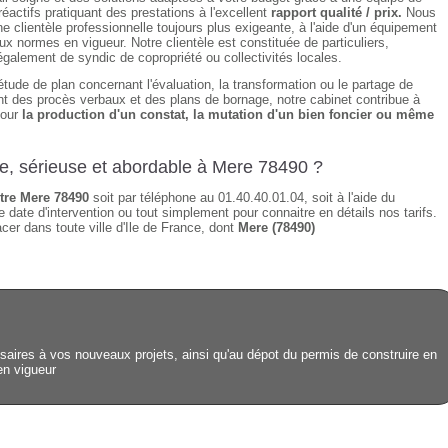
éactifs pratiquant des prestations à l'excellent
rapport qualité / prix.
Nous
e clientèle professionnelle toujours plus exigeante, à l'aide d'un équipement
ux normes en vigueur. Notre clientèle est constituée de particuliers,
également de syndic de copropriété ou collectivités locales.
étude de plan concernant l'évaluation, la transformation ou le partage de
sant des procès verbaux et des plans de bornage, notre cabinet contribue à
pour
la production d'un constat, la mutation d'un bien foncier ou même
de, sérieuse et abordable à Mere 78490 ?
re Mere 78490
soit par téléphone au 01.40.40.01.04, soit à l'aide du
 date d'intervention ou tout simplement pour connaitre en détails nos tarifs.
er dans toute ville d'Ile de France, dont
Mere (78490)
ires à vos nouveaux projets, ainsi qu'au dépot du permis de construire en
 en vigueur