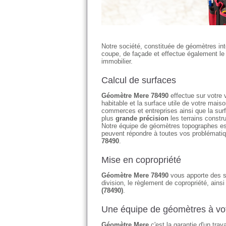
Notre société, constituée de géomètres in
coupe, de façade et effectue également le c
immobilier.
Calcul de surfaces
Géomètre Mere 78490
effectue sur votre v
habitable et la surface utile de votre ma
commerces et entreprises ainsi que la su
plus
grande précision
les terrains constr
Notre équipe de géomètres topographes es
peuvent répondre à toutes vos problémati
78490
.
Mise en copropriété
Géomètre Mere 78490
vous apporte des sol
division, le règlement de copropriété, ains
(78490)
.
Une équipe de géomètres à vot
Géomètre Mere
c'est la garantie d'un tra