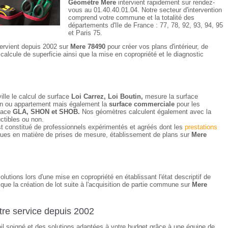
Géomètre Mere
intervient rapidement sur rendez-
vous au 01.40.40.01.04. Notre secteur d'intervention
comprend votre commune et la totalité des
départements d'Ile de France : 77, 78, 92, 93, 94, 95
et Paris 75.
tervient depuis 2002 sur
Mere 78490
pour créer vos plans d'intérieur, de
alcule de superficie ainsi que la mise en copropriété et le diagnostic
ille le calcul de surface
Loi Carrez, Loi Boutin,
mesure la surface
ison ou appartement mais également la
surface commerciale
pour les
rface
GLA, SHON et SHOB.
Nos géomètres calculent également avec la
uctibles ou non.
t constitué de professionnels expérimentés et agréés dont les
prestations
ques en matière de prises de mesure, établissement de plans sur
Mere
utions lors d'une mise en copropriété en établissant l'état descriptif de
i que la création de lot suite à l'acquisition de partie commune sur
Mere
re service depuis 2002
vail soigné et des solutions adaptées à votre budget grâce à une équipe de