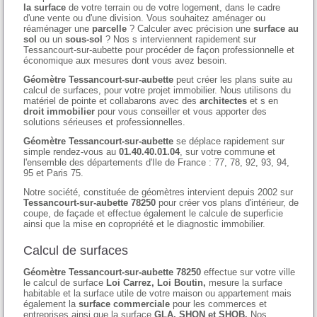
la surface
de votre terrain ou de votre logement, dans le cadre
d'une vente ou d'une division. Vous souhaitez aménager ou
réaménager une
parcelle
? Calculer avec précision une
surface au
sol
ou un
sous-sol
? Nos s interviennent rapidement sur
Tessancourt-sur-aubette pour procéder de façon professionnelle et
économique aux mesures dont vous avez besoin.
Géomètre Tessancourt-sur-aubette
peut créer les plans suite au
calcul de surfaces, pour votre projet immobilier. Nous utilisons du
matériel de pointe et collabarons avec des
architectes
et s en
droit immobilier
pour vous conseiller et vous apporter des
solutions sérieuses et professionnelles.
Géomètre Tessancourt-sur-aubette
se déplace rapidement sur
simple rendez-vous au
01.40.40.01.04
, sur votre commune et
l'ensemble des départements d'Ile de France : 77, 78, 92, 93, 94,
95 et Paris 75.
Notre société, constituée de géomètres intervient depuis 2002 sur
Tessancourt-sur-aubette 78250
pour créer vos plans d'intérieur, de
coupe, de façade et effectue également le calcule de superficie
ainsi que la mise en copropriété et le diagnostic immobilier.
Calcul de surfaces
Géomètre Tessancourt-sur-aubette 78250
effectue sur votre ville
le calcul de surface
Loi Carrez, Loi Boutin,
mesure la surface
habitable et la surface utile de votre maison ou appartement mais
également la
surface commerciale
pour les commerces et
entreprises ainsi que la surface
GLA, SHON et SHOB.
Nos