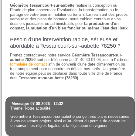
Géomètre Tessancourt-sur-aubette
réalise la conception ou
l'étude de plan concernant l'évaluation, la transformation ou le
partage de votre bien immobilier ou terrain. En réalisant des procès
verbaux et des plans de bornage, notre cabinet contribue à vos
dossiers judiciaires ou administratifs pour
la production d'un
constat, la mutation d'un bien foncier ou même l'état des lieux.
Besoin d'une intervention rapide, sérieuse et
abordable à Tessancourt-sur-aubette 78250 ?
Prenez contact avec notre service
Géomètre Tessancourt-sur-
aubette 78250
soit par téléphone au 01.40.40.01.04, soit à l'aide du
formulaire de contact
afin de convenir d'une date d'intervention ou
tout simplement pour connaitre en détails nos tarifs. Un géomètre
de notre équipe peut se déplacer dans toute ville d'Ile de France,
dont
Tessancourt-sur-aubette (78250)
Message: 07-08-2026 - 12:32
Thème: Notre actualité
Géomètre à Tessancourt-sur-aubette conçoit vos plans nécessaires
à vos nouveaux projets, ainsi qu'au dépot du permis de construire
en suivant les règles légales et la législation en vigueur