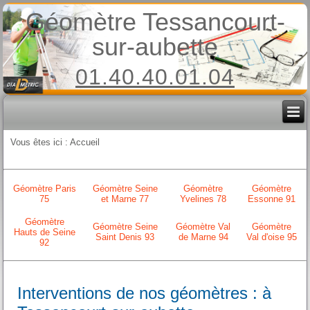
Géomètre Tessancourt-
sur-aubette
01.40.40.01.04
Vous êtes ici :
Accueil
Géomètre Paris
Géomètre Seine
Géomètre
Géomètre
75
et Marne 77
Yvelines 78
Essonne 91
Géomètre
Géomètre Seine
Géomètre Val
Géomètre
Hauts de Seine
Saint Denis 93
de Marne 94
Val d'oise 95
92
Interventions de nos géomètres : à