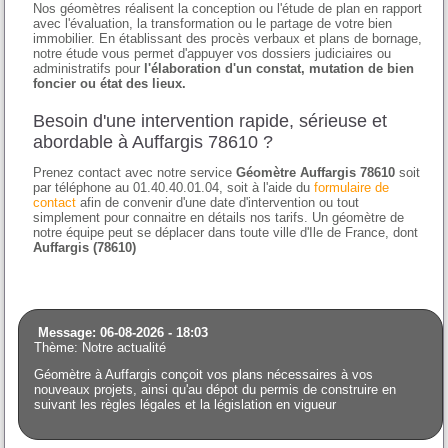
Nos géomètres réalisent la conception ou l'étude de plan en rapport
avec l'évaluation, la transformation ou le partage de votre bien
immobilier. En établissant des procès verbaux et plans de bornage,
notre étude vous permet d'appuyer vos dossiers judiciaires ou
administratifs pour
l'élaboration d'un constat, mutation de bien
foncier ou état des lieux.
Besoin d'une intervention rapide, sérieuse et
abordable à Auffargis 78610 ?
Prenez contact avec notre service
Géomètre Auffargis 78610
soit
par téléphone au 01.40.40.01.04, soit à l'aide du
formulaire de
contact
afin de convenir d'une date d'intervention ou tout
simplement pour connaitre en détails nos tarifs. Un géomètre de
notre équipe peut se déplacer dans toute ville d'Ile de France, dont
Auffargis (78610)
Message: 06-08-2026 - 18:03
Thème: Notre actualité
Géomètre à Auffargis conçoit vos plans nécessaires à vos
nouveaux projets, ainsi qu'au dépot du permis de construire en
suivant les règles légales et la législation en vigueur