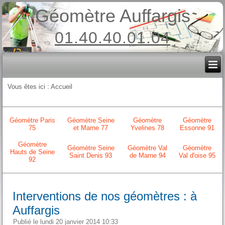
Géomètre Auffargis
01.40.40.01.04
Vous êtes ici :
Accueil
Géomètre Paris
Géomètre Seine
Géomètre
Géomètre
75
et Marne 77
Yvelines 78
Essonne 91
Géomètre
Géomètre Seine
Géomètre Val
Géomètre
Hauts de Seine
Saint Denis 93
de Marne 94
Val d'oise 95
92
Interventions de nos géomètres : à
Auffargis
Publié le lundi 20 janvier 2014 10:33