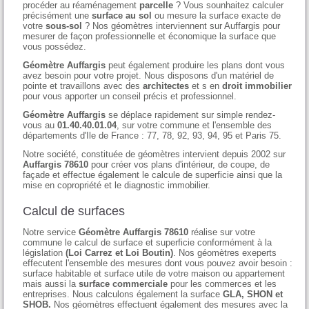
procéder au réaménagement
parcelle
? Vous sounhaitez calculer
précisément une
surface au sol
ou mesure la surface exacte de
votre
sous-sol
? Nos géomètres interviennent sur Auffargis pour
mesurer de façon professionnelle et économique la surface que
vous possédez.
Géomètre Auffargis
peut également produire les plans dont vous
avez besoin pour votre projet. Nous disposons d'un matériel de
pointe et travaillons avec des
architectes
et s en
droit immobilier
pour vous apporter un conseil précis et professionnel.
Géomètre Auffargis
se déplace rapidement sur simple rendez-
vous au
01.40.40.01.04
, sur votre commune et l'ensemble des
départements d'Ile de France : 77, 78, 92, 93, 94, 95 et Paris 75.
Notre société, constituée de géomètres intervient depuis 2002 sur
Auffargis 78610
pour créer vos plans d'intérieur, de coupe, de
façade et effectue également le calcule de superficie ainsi que la
mise en copropriété et le diagnostic immobilier.
Calcul de surfaces
Notre service
Géomètre Auffargis 78610
réalise sur votre
commune le calcul de surface et superficie conformément à la
législation
(Loi Carrez et Loi Boutin)
. Nos géomètres exeperts
effecutent l'ensemble des mesures dont vous pouvez avoir besoin :
surface habitable et surface utile de votre maison ou appartement
mais aussi la
surface commerciale
pour les commerces et les
entreprises. Nous calculons également la surface
GLA, SHON et
SHOB.
Nos géomètres effectuent également des mesures avec la