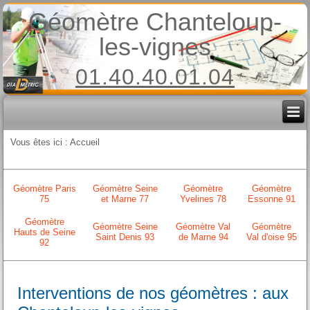
Géomètre Chanteloup-
les-vignes
01.40.40.01.04
Vous êtes ici :
Accueil
Géomètre Paris
Géomètre Seine
Géomètre
Géomètre
75
et Marne 77
Yvelines 78
Essonne 91
Géomètre
Géomètre Seine
Géomètre Val
Géomètre
Hauts de Seine
Saint Denis 93
de Marne 94
Val d'oise 95
92
Interventions de nos géomètres : aux