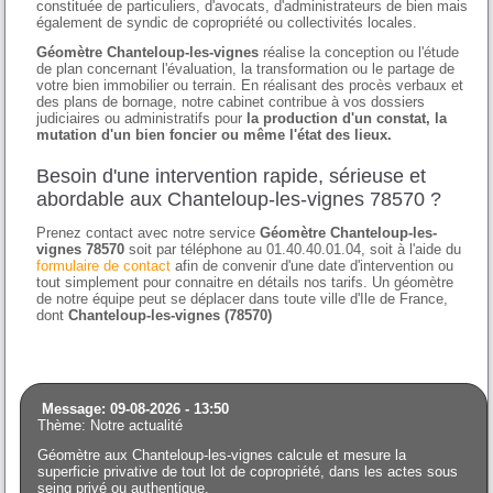
constituée de particuliers, d'avocats, d'administrateurs de bien mais
également de syndic de copropriété ou collectivités locales.
Géomètre Chanteloup-les-vignes
réalise la conception ou l'étude
de plan concernant l'évaluation, la transformation ou le partage de
votre bien immobilier ou terrain. En réalisant des procès verbaux et
des plans de bornage, notre cabinet contribue à vos dossiers
judiciaires ou administratifs pour
la production d'un constat, la
mutation d'un bien foncier ou même l'état des lieux.
Besoin d'une intervention rapide, sérieuse et
abordable aux Chanteloup-les-vignes 78570 ?
Prenez contact avec notre service
Géomètre Chanteloup-les-
vignes 78570
soit par téléphone au 01.40.40.01.04, soit à l'aide du
formulaire de contact
afin de convenir d'une date d'intervention ou
tout simplement pour connaitre en détails nos tarifs. Un géomètre
de notre équipe peut se déplacer dans toute ville d'Ile de France,
dont
Chanteloup-les-vignes (78570)
Message: 09-08-2026 - 13:50
Thème: Notre actualité
Géomètre aux Chanteloup-les-vignes calcule et mesure la
superficie privative de tout lot de copropriété, dans les actes sous
seing privé ou authentique.