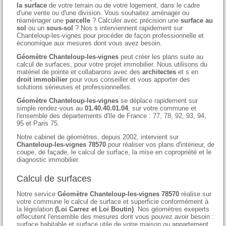
la surface
de votre terrain ou de votre logement, dans le cadre
d'une vente ou d'une division. Vous souhaitez aménager ou
réaménager une
parcelle
? Calculer avec précision une
surface au
sol
ou un
sous-sol
? Nos s interviennent rapidement sur
Chanteloup-les-vignes pour procéder de façon professionnelle et
économique aux mesures dont vous avez besoin.
Géomètre Chanteloup-les-vignes
peut créer les plans suite au
calcul de surfaces, pour votre projet immobilier. Nous utilisons du
matériel de pointe et collabarons avec des
architectes
et s en
droit immobilier
pour vous conseiller et vous apporter des
solutions sérieuses et professionnelles.
Géomètre Chanteloup-les-vignes
se déplace rapidement sur
simple rendez-vous au
01.40.40.01.04
, sur votre commune et
l'ensemble des départements d'Ile de France : 77, 78, 92, 93, 94,
95 et Paris 75.
Notre cabinet de géomètres, depuis 2002, intervient sur
Chanteloup-les-vignes 78570
pour réaliser vos plans d'intérieur, de
coupe, de façade, le calcul de surface, la mise en copropriété et le
diagnostic immobilier.
Calcul de surfaces
Notre service
Géomètre Chanteloup-les-vignes 78570
réalise sur
votre commune le calcul de surface et superficie conformément à
la législation
(Loi Carrez et Loi Boutin)
. Nos géomètres exeperts
effecutent l'ensemble des mesures dont vous pouvez avoir besoin :
surface habitable et surface utile de votre maison ou appartement