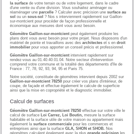
la surface
de votre terrain ou de votre logement, dans le cadre
d'une vente ou d'une division. Vous souhaitez aménager ou
réaménager une
parcelle
? Calculer avec précision une
surface au
sol
ou un
sous-sol
? Nos s interviennent rapidement sur Gaillon-
sur-montcient pour procéder de façon professionnelle et
économique aux mesures dont vous avez besoin.
Géomètre Gaillon-sur-montcient
peut également produire les
plans dont vous avez besoin pour votre projet. Nous disposons d'un
matériel de pointe et travaillons avec des
architectes
et s en
droit
immobilier
pour vous apporter un conseil précis et professionnel.
Géomètre Gaillon-sur-montcient
intervient rapidement sur
rendez-vous au 01.40.40.01.04. Notre secteur d'intervention
comprend votre commune et la totalité des départements d'Ile de
France : 77, 78, 92, 93, 94, 95 et Paris 75.
Notre société, constituée de géomètres intervient depuis 2002 sur
Gaillon-sur-montcient 78250
pour créer vos plans d'intérieur, de
coupe, de façade et effectue également le calcule de superficie
ainsi que la mise en copropriété et le diagnostic immobilier.
Calcul de surfaces
Géomètre Gaillon-sur-montcient 78250
effectue sur votre ville le
calcul de surface
Loi Carrez, Loi Boutin,
mesure la surface
habitable et la surface utile de votre maison ou appartement mais
également la
surface commerciale
pour les commerces et
entreprises ainsi que la surface
GLA, SHON et SHOB.
Nos
géomètres calculent également avec la plus
grande précision
les