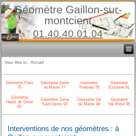
Géomètre Gaillon-sur-
montcient
01.40.40.01.04
Vous êtes ici :
Accueil
Géomètre Paris
Géomètre Seine
Géomètre
Géomètre
75
et Marne 77
Yvelines 78
Essonne 91
Géomètre
Géomètre Seine
Géomètre Val
Géomètre
Hauts de Seine
Saint Denis 93
de Marne 94
Val d'oise 95
92
Interventions de nos géomètres : à