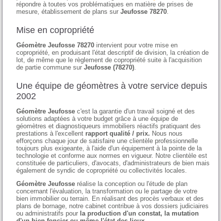
répondre à toutes vos problématiques en matière de prises de
mesure, établissement de plans sur
Jeufosse 78270
.
Mise en copropriété
Géomètre Jeufosse 78270
intervient pour votre mise en
copropriété, en produisant l'état descriptif de division, la création de
lot, de même que le règlement de copropriété suite à l'acquisition
de partie commune sur
Jeufosse (78270)
.
Une équipe de géomètres à votre service depuis
2002
Géomètre Jeufosse
c'est la garantie d'un travail soigné et des
solutions adaptées à votre budget grâce à une équipe de
géomètres et diagnostiqueurs immobiliers réactifs pratiquant des
prestations à l'excellent
rapport qualité / prix.
Nous nous
efforçons chaque jour de satisfaire une clientèle professionnelle
toujours plus exigeante, à l'aide d'un équipement à la pointe de la
technologie et conforme aux normes en vigueur. Notre clientèle est
constituée de particuliers, d'avocats, d'administrateurs de bien mais
également de syndic de copropriété ou collectivités locales.
Géomètre Jeufosse
réalise la conception ou l'étude de plan
concernant l'évaluation, la transformation ou le partage de votre
bien immobilier ou terrain. En réalisant des procès verbaux et des
plans de bornage, notre cabinet contribue à vos dossiers judiciaires
ou administratifs pour
la production d'un constat, la mutation
d'un bien foncier ou même l'état des lieux.