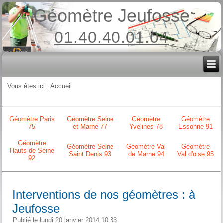
Géomètre Jeufosse
01.40.40.01.04
Vous êtes ici :
Accueil
Géomètre Paris
Géomètre Seine
Géomètre
Géomètre
75
et Marne 77
Yvelines 78
Essonne 91
Géomètre
Géomètre Seine
Géomètre Val
Géomètre
Hauts de Seine
Saint Denis 93
de Marne 94
Val d'oise 95
92
Interventions de nos géomètres : à
Jeufosse
Publié le lundi 20 janvier 2014 10:33