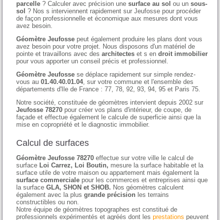
parcelle
? Calculer avec précision une
surface au sol
ou un
sous-
sol
? Nos s interviennent rapidement sur Jeufosse pour procéder
de façon professionnelle et économique aux mesures dont vous
avez besoin.
Géomètre Jeufosse
peut également produire les plans dont vous
avez besoin pour votre projet. Nous disposons d'un matériel de
pointe et travaillons avec des
architectes
et s en
droit immobilier
pour vous apporter un conseil précis et professionnel.
Géomètre Jeufosse
se déplace rapidement sur simple rendez-
vous au
01.40.40.01.04
, sur votre commune et l'ensemble des
départements d'Ile de France : 77, 78, 92, 93, 94, 95 et Paris 75.
Notre société, constituée de géomètres intervient depuis 2002 sur
Jeufosse 78270
pour créer vos plans d'intérieur, de coupe, de
façade et effectue également le calcule de superficie ainsi que la
mise en copropriété et le diagnostic immobilier.
Calcul de surfaces
Géomètre Jeufosse 78270
effectue sur votre ville le calcul de
surface
Loi Carrez, Loi Boutin,
mesure la surface habitable et la
surface utile de votre maison ou appartement mais également la
surface commerciale
pour les commerces et entreprises ainsi que
la surface
GLA, SHON et SHOB.
Nos géomètres calculent
également avec la plus
grande précision
les terrains
constructibles ou non.
Notre équipe de géomètres topographes est constitué de
professionnels expérimentés et agréés dont les
prestations
peuvent