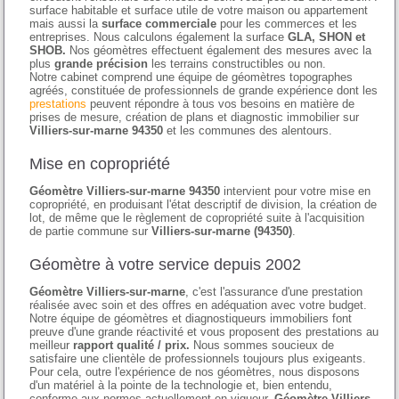
surface habitable et surface utile de votre maison ou appartement
mais aussi la
surface commerciale
pour les commerces et les
entreprises. Nous calculons également la surface
GLA, SHON et
SHOB.
Nos géomètres effectuent également des mesures avec la
plus
grande précision
les terrains constructibles ou non.
Notre cabinet comprend une équipe de géomètres topographes
agréés, constituée de professionnels de grande expérience dont les
prestations
peuvent répondre à tous vos besoins en matière de
prises de mesure, création de plans et diagnostic immobilier sur
Villiers-sur-marne 94350
et les communes des alentours.
Mise en copropriété
Géomètre Villiers-sur-marne 94350
intervient pour votre mise en
copropriété, en produisant l'état descriptif de division, la création de
lot, de même que le règlement de copropriété suite à l'acquisition
de partie commune sur
Villiers-sur-marne (94350)
.
Géomètre à votre service depuis 2002
Géomètre Villiers-sur-marne
, c'est l'assurance d'une prestation
réalisée avec soin et des offres en adéquation avec votre budget.
Notre équipe de géomètres et diagnostiqueurs immobiliers font
preuve d'une grande réactivité et vous proposent des prestations au
meilleur
rapport qualité / prix.
Nous sommes soucieux de
satisfaire une clientèle de professionnels toujours plus exigeants.
Pour cela, outre l'expérience de nos géomètres, nous disposons
d'un matériel à la pointe de la technologie et, bien entendu,
conforme aux normes actuellement en vigueur.
Géomètre Villiers-