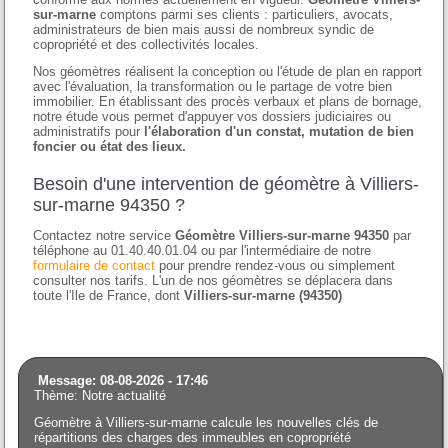
sur-marne
comptons parmi ses clients : particuliers, avocats,
administrateurs de bien mais aussi de nombreux syndic de
copropriété et des collectivités locales.
Nos géomètres réalisent la conception ou l'étude de plan en rapport
avec l'évaluation, la transformation ou le partage de votre bien
immobilier. En établissant des procès verbaux et plans de bornage,
notre étude vous permet d'appuyer vos dossiers judiciaires ou
administratifs pour
l'élaboration d'un constat, mutation de bien
foncier ou état des lieux.
Besoin d'une intervention de géomètre à Villiers-
sur-marne 94350 ?
Contactez notre service
Géomètre Villiers-sur-marne 94350
par
téléphone au 01.40.40.01.04 ou par l'intermédiaire de notre
formulaire de contact
pour prendre rendez-vous ou simplement
consulter nos tarifs. L'un de nos géomètres se déplacera dans
toute l'Ile de France, dont
Villiers-sur-marne (94350)
Message: 08-08-2026 - 17:46
Thème: Notre actualité
Géomètre à Villiers-sur-marne calcule les nouvelles clés de
répartitions des charges des immeubles en copropriété