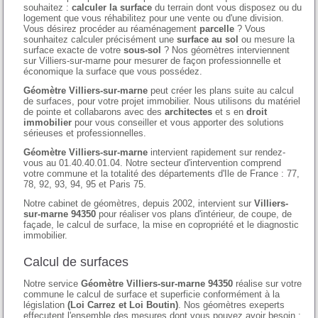
souhaitez :
calculer la surface
du terrain dont vous disposez ou du
logement que vous réhabilitez pour une vente ou d'une division.
Vous désirez procéder au réaménagement
parcelle
? Vous
sounhaitez calculer précisément une
surface au sol
ou mesure la
surface exacte de votre
sous-sol
? Nos géomètres interviennent
sur Villiers-sur-marne pour mesurer de façon professionnelle et
économique la surface que vous possédez.
Géomètre Villiers-sur-marne
peut créer les plans suite au calcul
de surfaces, pour votre projet immobilier. Nous utilisons du matériel
de pointe et collabarons avec des
architectes
et s en
droit
immobilier
pour vous conseiller et vous apporter des solutions
sérieuses et professionnelles.
Géomètre Villiers-sur-marne
intervient rapidement sur rendez-
vous au 01.40.40.01.04. Notre secteur d'intervention comprend
votre commune et la totalité des départements d'Ile de France : 77,
78, 92, 93, 94, 95 et Paris 75.
Notre cabinet de géomètres, depuis 2002, intervient sur
Villiers-
sur-marne 94350
pour réaliser vos plans d'intérieur, de coupe, de
façade, le calcul de surface, la mise en copropriété et le diagnostic
immobilier.
Calcul de surfaces
Notre service
Géomètre Villiers-sur-marne 94350
réalise sur votre
commune le calcul de surface et superficie conformément à la
législation
(Loi Carrez et Loi Boutin)
. Nos géomètres exeperts
effecutent l'ensemble des mesures dont vous pouvez avoir besoin :