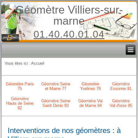
Géomètre Villiers-sur-
marne
01.40.40.01.04
Vous êtes ici :
Accueil
Géomètre Paris
Géomètre Seine
Géomètre
Géomètre
75
et Marne 77
Yvelines 78
Essonne 91
Géomètre
Géomètre Seine
Géomètre Val
Géomètre
Hauts de Seine
Saint Denis 93
de Marne 94
Val d'oise 95
92
Interventions de nos géomètres : à