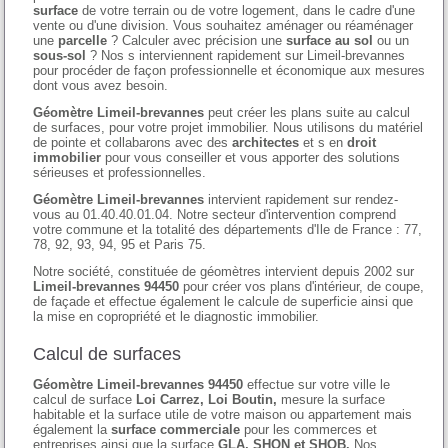
surface
de votre terrain ou de votre logement, dans le cadre d'une
vente ou d'une division. Vous souhaitez aménager ou réaménager
une
parcelle
? Calculer avec précision une
surface au sol
ou un
sous-sol
? Nos s interviennent rapidement sur Limeil-brevannes
pour procéder de façon professionnelle et économique aux mesures
dont vous avez besoin.
Géomètre Limeil-brevannes
peut créer les plans suite au calcul
de surfaces, pour votre projet immobilier. Nous utilisons du matériel
de pointe et collabarons avec des
architectes
et s en
droit
immobilier
pour vous conseiller et vous apporter des solutions
sérieuses et professionnelles.
Géomètre Limeil-brevannes
intervient rapidement sur rendez-
vous au 01.40.40.01.04. Notre secteur d'intervention comprend
votre commune et la totalité des départements d'Ile de France : 77,
78, 92, 93, 94, 95 et Paris 75.
Notre société, constituée de géomètres intervient depuis 2002 sur
Limeil-brevannes 94450
pour créer vos plans d'intérieur, de coupe,
de façade et effectue également le calcule de superficie ainsi que
la mise en copropriété et le diagnostic immobilier.
Calcul de surfaces
Géomètre Limeil-brevannes 94450
effectue sur votre ville le
calcul de surface
Loi Carrez, Loi Boutin,
mesure la surface
habitable et la surface utile de votre maison ou appartement mais
également la
surface commerciale
pour les commerces et
entreprises ainsi que la surface
GLA, SHON et SHOB.
Nos