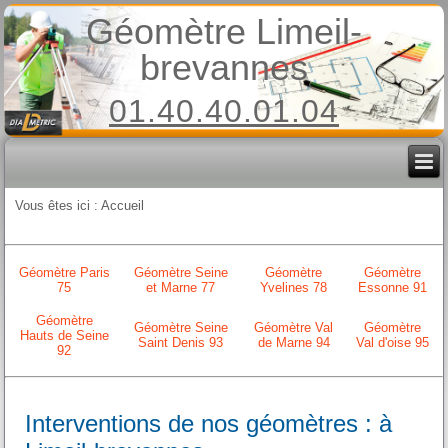
Géomètre Limeil-
brevannes
01.40.40.01.04
Vous êtes ici :
Accueil
Géomètre Paris
Géomètre Seine
Géomètre
Géomètre
75
et Marne 77
Yvelines 78
Essonne 91
Géomètre
Géomètre Seine
Géomètre Val
Géomètre
Hauts de Seine
Saint Denis 93
de Marne 94
Val d'oise 95
92
Interventions de nos géomètres : à