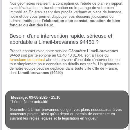
Nos géomètres réalisent la conception ou l'étude de plan en rapport
avec l'évaluation, la transformation ou le partage de votre bien
immobilier. En établissant des procès verbaux et plans de bornage,
notre étude vous permet d'appuyer vos dossiers judiciaires ou
administratifs pour
l'élaboration d'un constat, mutation de bien
foncier ou état des lieux.
Besoin d'une intervention rapide, sérieuse et
abordable à Limeil-brevannes 94450 ?
Prenez contact avec notre service
Géomètre Limeil-brevannes
94450
soit par téléphone au 01.40.40.01.04, soit à l'aide du
formulaire de contact
afin de convenir d'une date d'intervention ou
tout simplement pour connaitre en détails nos tarifs. Un géomètre
de notre équipe peut se déplacer dans toute ville d'Ile de France,
dont
Limeil-brevannes (94450)
Message: 09-08-2026 - 15:10
Thème: Notre actualité
Géomètre à Limeil-brevannes conçoit vos plans nécessaires à vos
nouveaux projets, ainsi qu'au dépot du permis de construire en
suivant les règles légales et la législation en vigueur