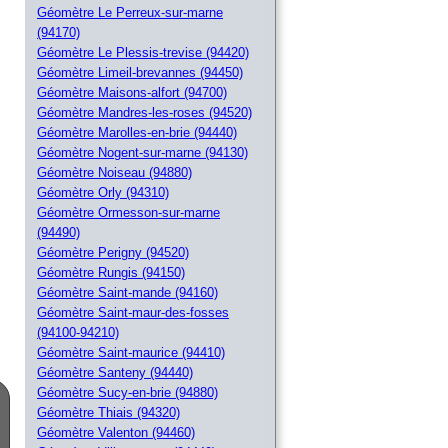
Géomètre Le Perreux-sur-marne
(94170)
Géomètre Le Plessis-trevise (94420)
Géomètre Limeil-brevannes (94450)
Géomètre Maisons-alfort (94700)
Géomètre Mandres-les-roses (94520)
Géomètre Marolles-en-brie (94440)
Géomètre Nogent-sur-marne (94130)
Géomètre Noiseau (94880)
Géomètre Orly (94310)
Géomètre Ormesson-sur-marne
(94490)
Géomètre Perigny (94520)
Géomètre Rungis (94150)
Géomètre Saint-mande (94160)
Géomètre Saint-maur-des-fosses
(94100-94210)
Géomètre Saint-maurice (94410)
Géomètre Santeny (94440)
Géomètre Sucy-en-brie (94880)
Géomètre Thiais (94320)
Géomètre Valenton (94460)