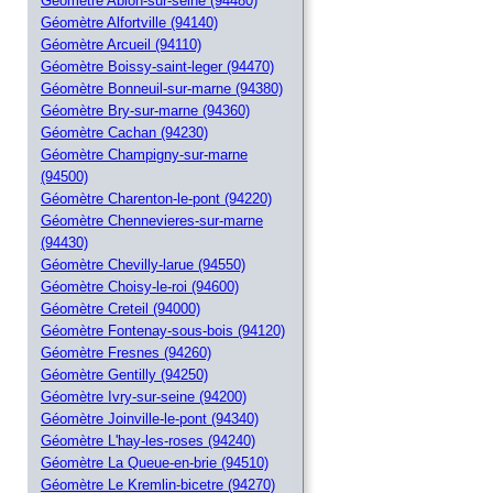
Géomètre Ablon-sur-seine (94480)
Géomètre Alfortville (94140)
Géomètre Arcueil (94110)
Géomètre Boissy-saint-leger (94470)
Géomètre Bonneuil-sur-marne (94380)
Géomètre Bry-sur-marne (94360)
Géomètre Cachan (94230)
Géomètre Champigny-sur-marne
(94500)
Géomètre Charenton-le-pont (94220)
Géomètre Chennevieres-sur-marne
(94430)
Géomètre Chevilly-larue (94550)
Géomètre Choisy-le-roi (94600)
Géomètre Creteil (94000)
Géomètre Fontenay-sous-bois (94120)
Géomètre Fresnes (94260)
Géomètre Gentilly (94250)
Géomètre Ivry-sur-seine (94200)
Géomètre Joinville-le-pont (94340)
Géomètre L'hay-les-roses (94240)
Géomètre La Queue-en-brie (94510)
Géomètre Le Kremlin-bicetre (94270)