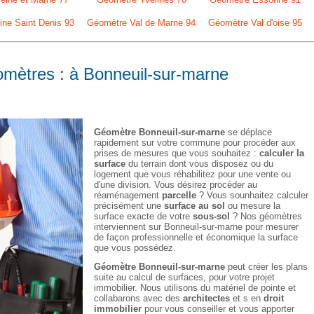
ne Saint Denis 93
Géomètre Val de Marne 94
Géomètre Val d'oise 95
omètres : à Bonneuil-sur-marne
Géomètre Bonneuil-sur-marne
se déplace
rapidement sur votre commune pour procéder aux
prises de mesures que vous souhaitez :
calculer la
surface
du terrain dont vous disposez ou du
logement que vous réhabilitez pour une vente ou
d'une division. Vous désirez procéder au
réaménagement
parcelle
? Vous sounhaitez calculer
précisément une
surface au sol
ou mesure la
surface exacte de votre
sous-sol
? Nos géomètres
interviennent sur Bonneuil-sur-marne pour mesurer
de façon professionnelle et économique la surface
que vous possédez.
Géomètre Bonneuil-sur-marne
peut créer les plans
suite au calcul de surfaces, pour votre projet
immobilier. Nous utilisons du matériel de pointe et
collabarons avec des
architectes
et s en
droit
immobilier
pour vous conseiller et vous apporter