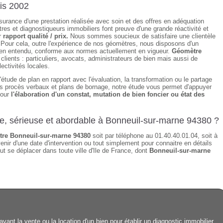
is 2002
assurance d'une prestation réalisée avec soin et des offres en adéquation
es et diagnostiqueurs immobiliers font preuve d'une grande réactivité et
r
rapport qualité / prix.
Nous sommes soucieux de satisfaire une clientèle
 Pour cela, outre l'expérience de nos géomètres, nous disposons d'un
 bien entendu, conforme aux normes actuellement en vigueur.
Géomètre
ients : particuliers, avocats, administrateurs de bien mais aussi de
ectivités locales.
étude de plan en rapport avec l'évaluation, la transformation ou le partage
des procès verbaux et plans de bornage, notre étude vous permet d'appuyer
pour
l'élaboration d'un constat, mutation de bien foncier ou état des
de, sérieuse et abordable à Bonneuil-sur-marne 94380 ?
re Bonneuil-sur-marne 94380
soit par téléphone au 01.40.40.01.04, soit à
enir d'une date d'intervention ou tout simplement pour connaitre en détails
ut se déplacer dans toute ville d'Ile de France, dont
Bonneuil-sur-marne
ant la vente ou la location d'un bien pour établir un diagnostic immobilier