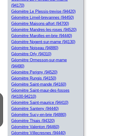
(94170)
Géomètre Le Plessis-trevise (94420)
Géomètre Limeil-brevannes (94450)
Géomètre Maisons-alfort (94700)
Géomètre Mandres-les-roses (94520)
Géomètre Marolles-en-brie (94440)
Géomètre Nogent-sur-marne (94130)
Géomètre Noiseau (94880)
Géomètre Orly (94310)
Géomètre Ormesson-sur-marne
(94490)
Géomètre Perigny (94520)
Géomètre Rungis (94150)
Géomètre Saint-mande (94160)
Géomètre Saint-maur-des-fosses
(94100-94210)
Géomètre Saint-maurice (94410)
Géomètre Santeny (94440)
Géomètre Sucy-en-brie (94880)
Géomètre Thiais (94320)
Géomètre Valenton (94460)
Géomètre Villecresnes (94440)