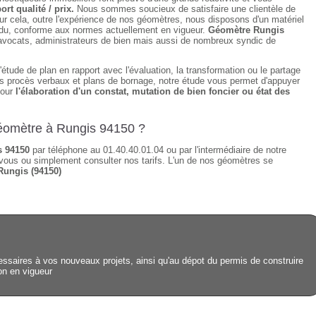
ort qualité / prix.
Nous sommes soucieux de satisfaire une clientèle de
ur cela, outre l'expérience de nos géomètres, nous disposons d'un matériel
tendu, conforme aux normes actuellement en vigueur.
Géomètre Rungis
, avocats, administrateurs de bien mais aussi de nombreux syndic de
étude de plan en rapport avec l'évaluation, la transformation ou le partage
des procès verbaux et plans de bornage, notre étude vous permet d'appuyer
pour
l'élaboration d'un constat, mutation de bien foncier ou état des
géomètre à Rungis 94150 ?
 94150
par téléphone au 01.40.40.01.04 ou par l'intermédiaire de notre
vous ou simplement consulter nos tarifs. L'un de nos géomètres se
Rungis (94150)
saires à vos nouveaux projets, ainsi qu'au dépot du permis de construire
ion en vigueur