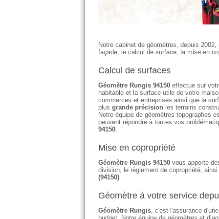
Notre cabinet de géomètres, depuis 2002, 
façade, le calcul de surface, la mise en cop
Calcul de surfaces
Géomètre Rungis 94150
effectue sur votr
habitable et la surface utile de votre ma
commerces et entreprises ainsi que la su
plus
grande précision
les terrains constr
Notre équipe de géomètres topographes es
peuvent répondre à toutes vos problémati
94150
.
Mise en copropriété
Géomètre Rungis 94150
vous apporte des 
division, le règlement de copropriété, ains
(94150)
.
Géomètre à votre service depu
Géomètre Rungis
, c'est l'assurance d'un
budget. Notre équipe de géomètres et diagn