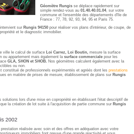
Géomètre Rungis
se déplace rapidement sur
simple rendez-vous au
01.40.40.01.04
, sur votre
commune et l'ensemble des départements d'Ile de
France : 77, 78, 92, 93, 94, 95 et Paris 75.
intervient sur
Rungis 94150
pour réaliser vos plans d'intérieur, de coupe, de
ropriété et le diagnostic immobilier.
e ville le calcul de surface
Loi Carrez, Loi Boutin,
mesure la surface
ison ou appartement mais également la
surface commerciale
pour les
rface
GLA, SHON et SHOB.
Nos géomètres calculent également avec la
uctibles ou non.
t constitué de professionnels expérimentés et agréés dont les
prestations
ques en matière de prises de mesure, établissement de plans sur
Rungis
solutions lors d'une mise en copropriété en établissant l'état descriptif de
i que la création de lot suite à l'acquisition de partie commune sur
Rungis
is 2002
e prestation réalisée avec soin et des offres en adéquation avec votre
ostiqueurs immobiliers font preuve d'une grande réactivité et vous