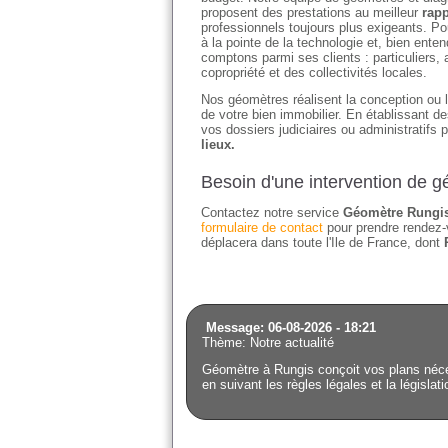
proposent des prestations au meilleur
rapp
professionnels toujours plus exigeants. Po
à la pointe de la technologie et, bien en
comptons parmi ses clients : particuliers
copropriété et des collectivités locales.
Nos géomètres réalisent la conception ou l'
de votre bien immobilier. En établissant 
vos dossiers judiciaires ou administratifs 
lieux.
Besoin d'une intervention de 
Contactez notre service
Géomètre Rungis
formulaire de contact
pour prendre rendez-
déplacera dans toute l'Ile de France, dont
Message: 06-08-2026 - 18:21
Thème: Notre actualité
Géomètre à Rungis conçoit vos plans néces
en suivant les règles légales et la législat