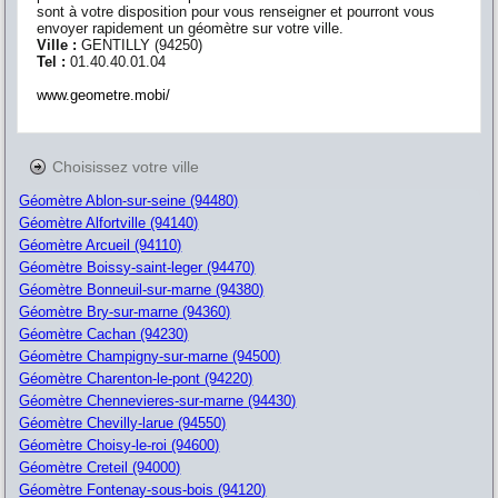
sont à votre disposition pour vous renseigner et pourront vous
envoyer rapidement un géomètre sur votre ville.
Ville :
GENTILLY
(
94250
)
Tel :
01.40.40.01.04
www.geometre.mobi/
Choisissez votre ville
Géomètre Ablon-sur-seine (94480)
Géomètre Alfortville (94140)
Géomètre Arcueil (94110)
Géomètre Boissy-saint-leger (94470)
Géomètre Bonneuil-sur-marne (94380)
Géomètre Bry-sur-marne (94360)
Géomètre Cachan (94230)
Géomètre Champigny-sur-marne (94500)
Géomètre Charenton-le-pont (94220)
Géomètre Chennevieres-sur-marne (94430)
Géomètre Chevilly-larue (94550)
Géomètre Choisy-le-roi (94600)
Géomètre Creteil (94000)
Géomètre Fontenay-sous-bois (94120)