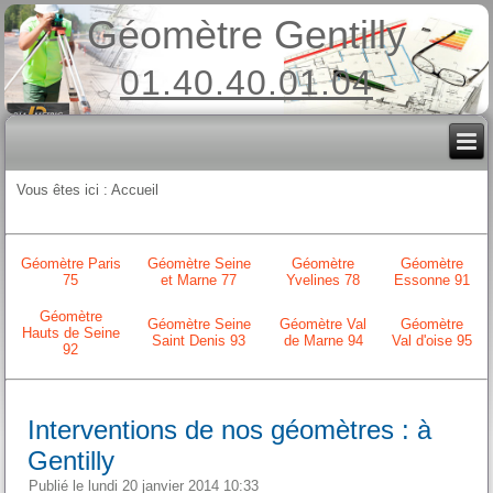
Géomètre Gentilly
01.40.40.01.04
Vous êtes ici :
Accueil
Géomètre Paris
Géomètre Seine
Géomètre
Géomètre
75
et Marne 77
Yvelines 78
Essonne 91
Géomètre
Géomètre Seine
Géomètre Val
Géomètre
Hauts de Seine
Saint Denis 93
de Marne 94
Val d'oise 95
92
Interventions de nos géomètres : à
Gentilly
Publié le lundi 20 janvier 2014 10:33